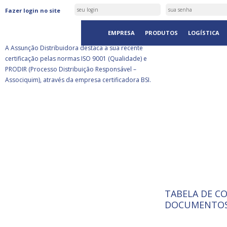
ASSUNÇÃO DISTRIBUIDORA É
Fazer login no site
CERTIFICADA PELA BSI
EMPRESA
PRODUTOS
LOGÍSTICA
A Assunção Distribuidora destaca a sua recente
certificação pelas normas ISO 9001 (Qualidade) e
PRODIR (Processo Distribuição Responsável –
Associquim), através da empresa certificadora BSI.
TABELA DE C
ISO 9001:
A Internat
DOCUMENTOS
Standardiz
normas té