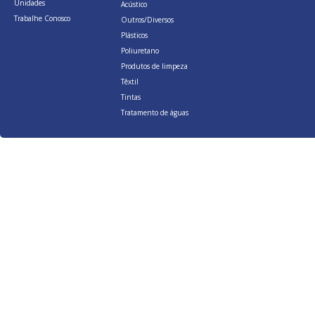
Unidades
Acústico
Trabalhe Conosco
Outros/Diversos
Plásticos
Poliuretano
Produtos de limpeza
Têxtil
Tintas
Tratamento de águas