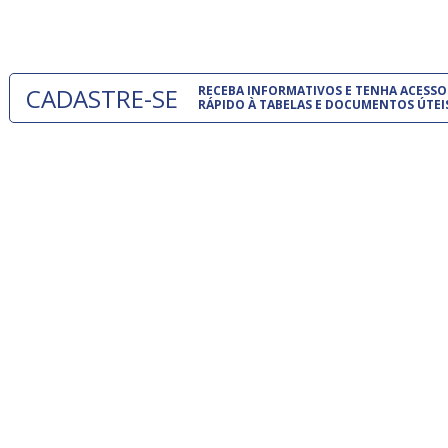
um modelo
CADASTRE-SE
RECEBA INFORMATIVOS E TENHA ACESSO
RÁPIDO À TABELAS E DOCUMENTOS ÚTEI