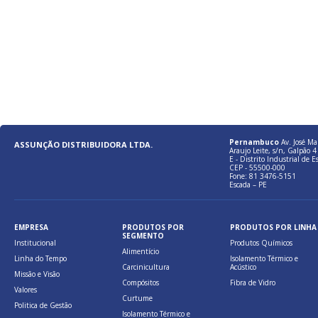
Pernambuco
Av. José Ma
ASSUNÇÃO DISTRIBUIDORA LTDA.
Araujo Leite, s/n, Galpão 4 
E - Distrito Industrial de E
CEP - 55500-000
Fone: 81 3476-5151
Escada – PE
EMPRESA
PRODUTOS POR
PRODUTOS POR LINHA
SEGMENTO
Institucional
Produtos Químicos
Alimentício
Linha do Tempo
Isolamento Térmico e
Carcinicultura
Acústico
Missão e Visão
Compósitos
Fibra de Vidro
Valores
Curtume
Politica de Gestão
Isolamento Térmico e