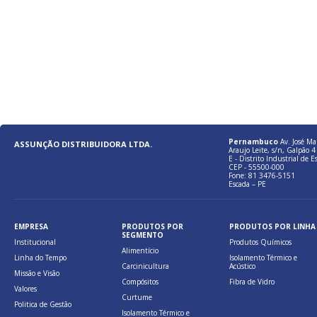
Pernambuco
Av. José Ma
ASSUNÇÃO DISTRIBUIDORA LTDA.
Araujo Leite, s/n, Galpão 4 
E - Distrito Industrial de E
CEP - 55500-000
Fone: 81 3476-5151
Escada – PE
EMPRESA
PRODUTOS POR
PRODUTOS POR LINHA
SEGMENTO
Institucional
Produtos Químicos
Alimentício
Linha do Tempo
Isolamento Térmico e
Carcinicultura
Acústico
Missão e Visão
Compósitos
Fibra de Vidro
Valores
Curtume
Politica de Gestão
Isolamento Térmico e