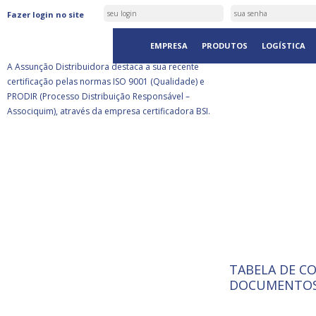
ASSUNÇÃO DISTRIBUIDORA É
Fazer login no site
CERTIFICADA PELA BSI
EMPRESA
PRODUTOS
LOGÍSTICA
A Assunção Distribuidora destaca a sua recente
certificação pelas normas ISO 9001 (Qualidade) e
PRODIR (Processo Distribuição Responsável –
Associquim), através da empresa certificadora BSI.
TABELA DE C
ISO 9001:
A Internat
DOCUMENTOS
Standardiz
normas té