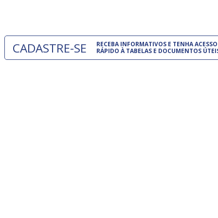
um modelo
CADASTRE-SE
RECEBA INFORMATIVOS E TENHA ACESSO
RÁPIDO À TABELAS E DOCUMENTOS ÚTEI