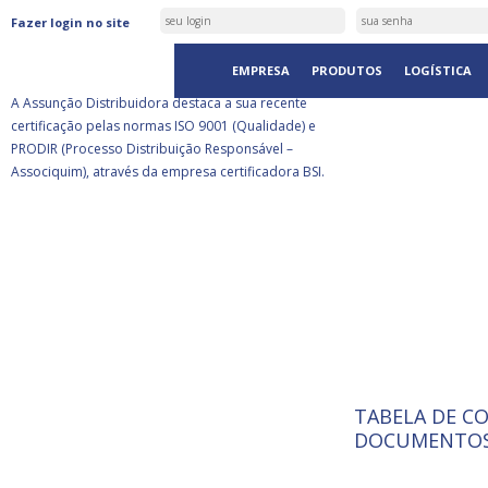
ASSUNÇÃO DISTRIBUIDORA É
Fazer login no site
CERTIFICADA PELA BSI
EMPRESA
PRODUTOS
LOGÍSTICA
A Assunção Distribuidora destaca a sua recente
certificação pelas normas ISO 9001 (Qualidade) e
PRODIR (Processo Distribuição Responsável –
Associquim), através da empresa certificadora BSI.
TABELA DE C
ISO 9001:
A Internat
DOCUMENTOS
Standardiz
normas té