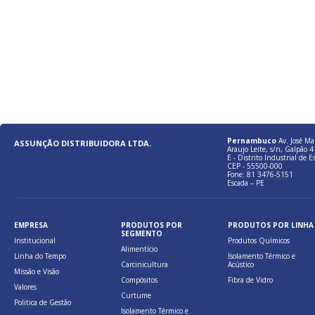
Pernambuco
Av. José Ma
ASSUNÇÃO DISTRIBUIDORA LTDA.
Araujo Leite, s/n, Galpão 4 
E - Distrito Industrial de E
CEP - 55500-000
Fone: 81 3476-5151
Escada – PE
EMPRESA
PRODUTOS POR
PRODUTOS POR LINHA
SEGMENTO
Institucional
Produtos Químicos
Alimentício
Linha do Tempo
Isolamento Térmico e
Carcinicultura
Acústico
Missão e Visão
Compósitos
Fibra de Vidro
Valores
Curtume
Politica de Gestão
Isolamento Térmico e