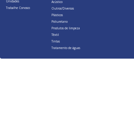
Unidades
Acústico
Trabalhe Conosco
Outros/Diversos
Plásticos
Poliuretano
Produtos de limpeza
Têxtil
Tintas
Tratamento de águas