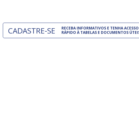
um modelo
CADASTRE-SE
RECEBA INFORMATIVOS E TENHA ACESSO
RÁPIDO À TABELAS E DOCUMENTOS ÚTEI