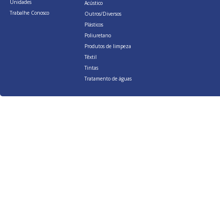
Unidades
Acústico
Trabalhe Conosco
Outros/Diversos
Plásticos
Poliuretano
Produtos de limpeza
Têxtil
Tintas
Tratamento de águas