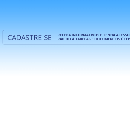
normas té
 e
um modelo
o
CADASTRE-SE
RECEBA INFORMATIVOS E TENHA ACESSO
RÁPIDO À TABELAS E DOCUMENTOS ÚTEI