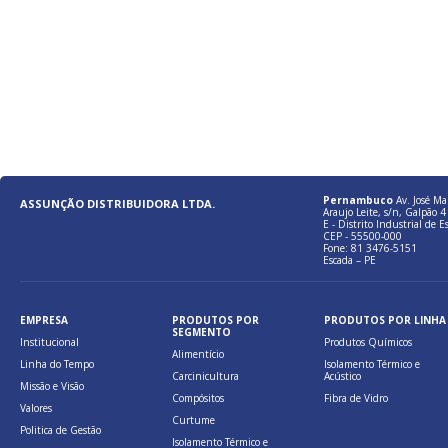
Pernambuco
Av. José Ma
ASSUNÇÃO DISTRIBUIDORA LTDA.
Araujo Leite, s/n, Galpão 4 
E - Distrito Industrial de E
CEP - 55500-000
Fone: 81 3476-5151
Escada – PE
EMPRESA
PRODUTOS POR
PRODUTOS POR LINHA
SEGMENTO
Institucional
Produtos Químicos
Alimentício
Linha do Tempo
Isolamento Térmico e
Carcinicultura
Acústico
Missão e Visão
Compósitos
Fibra de Vidro
Valores
Curtume
Politica de Gestão
Isolamento Térmico e