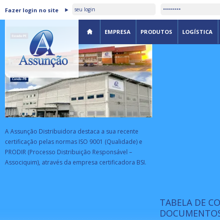
ASSUNÇÃO DISTRIBUIDORA É
Fazer login no site
CERTIFICADA PELA BSI
EMPRESA
PRODUTOS
LOGÍSTICA
A Assunção Distribuidora destaca a sua recente
certificação pelas normas ISO 9001 (Qualidade) e
PRODIR (Processo Distribuição Responsável –
Associquim), através da empresa certificadora BSI.
TABELA DE C
ISO 9001:
da
A Internat
DOCUMENTOS
Standardiz