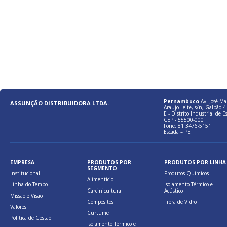
Pernambuco
Av. José Ma
ASSUNÇÃO DISTRIBUIDORA LTDA.
Araujo Leite, s/n, Galpão 4 
E - Distrito Industrial de E
CEP - 55500-000
Fone: 81 3476-5151
Escada – PE
EMPRESA
PRODUTOS POR
PRODUTOS POR LINHA
SEGMENTO
Institucional
Produtos Químicos
Alimentício
Linha do Tempo
Isolamento Térmico e
Carcinicultura
Acústico
Missão e Visão
Compósitos
Fibra de Vidro
Valores
Curtume
Politica de Gestão
Isolamento Térmico e