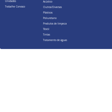
Unidades
Acústico
Trabalhe Conosco
Outros/Diversos
Plásticos
Poliuretano
Produtos de limpeza
Têxtil
Tintas
Tratamento de águas