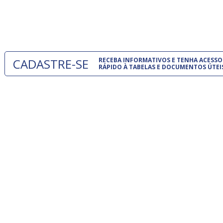
normas té
 e
um modelo
o
CADASTRE-SE
RECEBA INFORMATIVOS E TENHA ACESSO
RÁPIDO À TABELAS E DOCUMENTOS ÚTEI