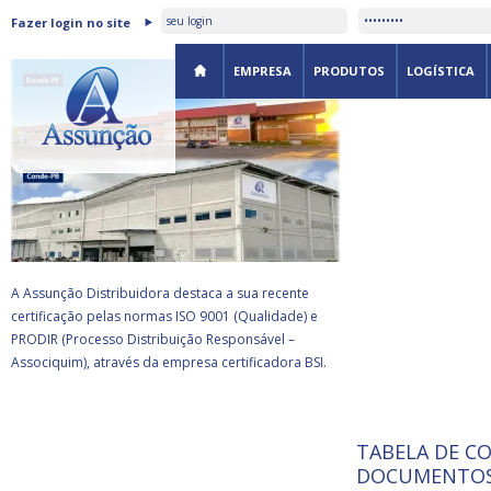
ASSUNÇÃO DISTRIBUIDORA É
Fazer login no site
CERTIFICADA PELA BSI
EMPRESA
PRODUTOS
LOGÍSTICA
A Assunção Distribuidora destaca a sua recente
certificação pelas normas ISO 9001 (Qualidade) e
PRODIR (Processo Distribuição Responsável –
Associquim), através da empresa certificadora BSI.
TABELA DE C
ISO 9001:
da
A Internat
DOCUMENTOS
Standardiz