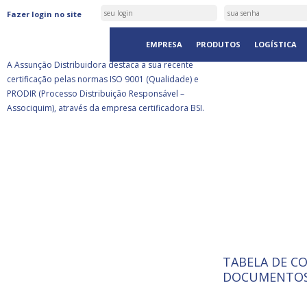
ASSUNÇÃO DISTRIBUIDORA É
Fazer login no site
CERTIFICADA PELA BSI
EMPRESA
PRODUTOS
LOGÍSTICA
A Assunção Distribuidora destaca a sua recente
certificação pelas normas ISO 9001 (Qualidade) e
PRODIR (Processo Distribuição Responsável –
Associquim), através da empresa certificadora BSI.
TABELA DE C
ISO 9001:
A Internat
DOCUMENTOS
Standardiz
normas té