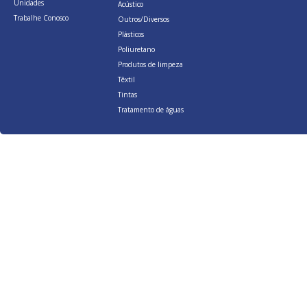
Unidades
Acústico
Trabalhe Conosco
Outros/Diversos
Plásticos
Poliuretano
Produtos de limpeza
Têxtil
Tintas
Tratamento de águas