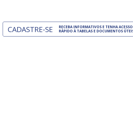
um modelo
CADASTRE-SE
RECEBA INFORMATIVOS E TENHA ACESSO
RÁPIDO À TABELAS E DOCUMENTOS ÚTEI