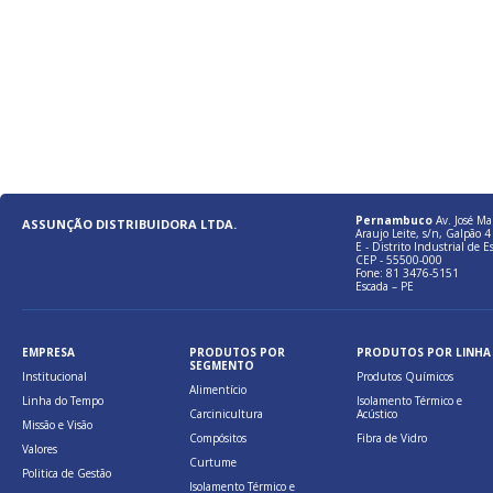
Pernambuco
Av. José Ma
ASSUNÇÃO DISTRIBUIDORA LTDA.
Araujo Leite, s/n, Galpão 4 
E - Distrito Industrial de E
CEP - 55500-000
Fone: 81 3476-5151
Escada – PE
EMPRESA
PRODUTOS POR
PRODUTOS POR LINHA
SEGMENTO
Institucional
Produtos Químicos
Alimentício
Linha do Tempo
Isolamento Térmico e
Carcinicultura
Acústico
Missão e Visão
Compósitos
Fibra de Vidro
Valores
Curtume
Politica de Gestão
Isolamento Térmico e