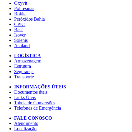
Oxyvit
Poliresinas
Rokita
Peróxidos Bahia
CPIC
Basf
Isover
Solenis
Ashland
LOGÍSTICA
Armazenagem
Estrutura
Segurança
Transporte
INFORMAÇÕES ÚTEIS
Documentos úteis
Links Úteis
Tabela de Conversões
Telefones de Emergência
FALE CONOSCO
Atendimento
Localização