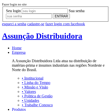
Fazer login no site
Seu login
Sua senha
ENTRAR
esqueci a senha
cadastre-se
fazer login com facebook
Assunção Distribuidora
Home
Empresa
A Assunção Distribuidora Ltda atua na distribuição de
matérias-prima e insumos industriais nas regiões Nordeste e
Norte do Brasil.
•
Institucional
•
Linha do Tempo
•
Missão e Visão
•
Valores
•
Politica de Gestão
•
Unidades
•
Trabalhe Conosco
Produtos