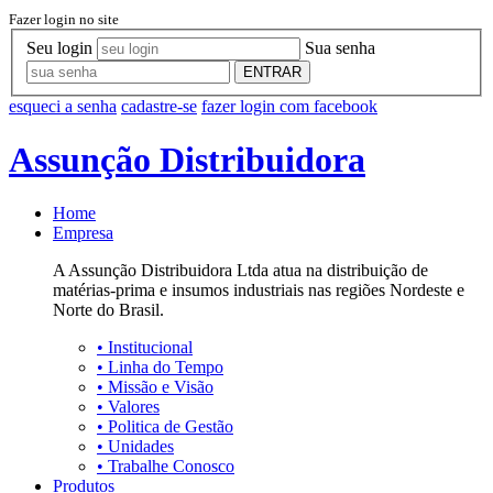
Fazer login no site
Seu login
Sua senha
ENTRAR
esqueci a senha
cadastre-se
fazer login com facebook
Assunção Distribuidora
Home
Empresa
A Assunção Distribuidora Ltda atua na distribuição de
matérias-prima e insumos industriais nas regiões Nordeste e
Norte do Brasil.
•
Institucional
•
Linha do Tempo
•
Missão e Visão
•
Valores
•
Politica de Gestão
•
Unidades
•
Trabalhe Conosco
Produtos