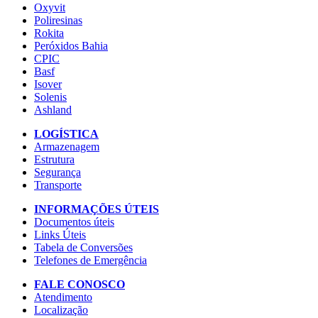
Oxyvit
Poliresinas
Rokita
Peróxidos Bahia
CPIC
Basf
Isover
Solenis
Ashland
LOGÍSTICA
Armazenagem
Estrutura
Segurança
Transporte
INFORMAÇÕES ÚTEIS
Documentos úteis
Links Úteis
Tabela de Conversões
Telefones de Emergência
FALE CONOSCO
Atendimento
Localização