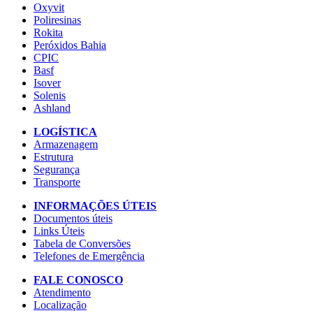
Oxyvit
Poliresinas
Rokita
Peróxidos Bahia
CPIC
Basf
Isover
Solenis
Ashland
LOGÍSTICA
Armazenagem
Estrutura
Segurança
Transporte
INFORMAÇÕES ÚTEIS
Documentos úteis
Links Úteis
Tabela de Conversões
Telefones de Emergência
FALE CONOSCO
Atendimento
Localização