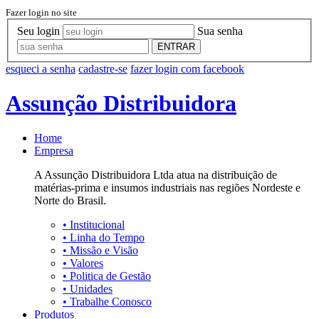
Fazer login no site
Seu login
Sua senha
ENTRAR
esqueci a senha
cadastre-se
fazer login com facebook
Assunção Distribuidora
Home
Empresa
A Assunção Distribuidora Ltda atua na distribuição de
matérias-prima e insumos industriais nas regiões Nordeste e
Norte do Brasil.
•
Institucional
•
Linha do Tempo
•
Missão e Visão
•
Valores
•
Politica de Gestão
•
Unidades
•
Trabalhe Conosco
Produtos