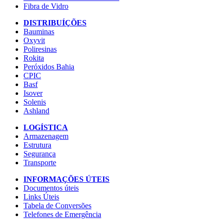
Fibra de Vidro
DISTRIBUÍÇÕES
Bauminas
Oxyvit
Poliresinas
Rokita
Peróxidos Bahia
CPIC
Basf
Isover
Solenis
Ashland
LOGÍSTICA
Armazenagem
Estrutura
Segurança
Transporte
INFORMAÇÕES ÚTEIS
Documentos úteis
Links Úteis
Tabela de Conversões
Telefones de Emergência