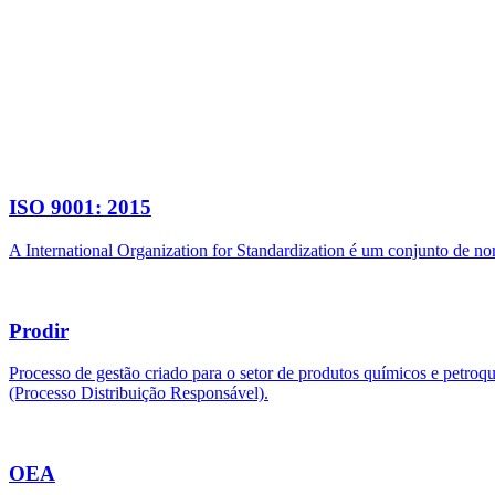
ISO 9001: 2015
A International Organization for Standardization é um conjunto de n
Prodir
Processo de gestão criado para o setor de produtos químicos e petroq
(Processo Distribuição Responsável).
OEA