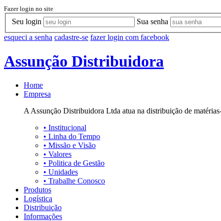
Fazer login no site
Seu login
Sua senha
esqueci a senha
cadastre-se
fazer login com facebook
Assunção Distribuidora
Home
Empresa
A Assunção Distribuidora Ltda atua na distribuição de matérias-
•
Institucional
•
Linha do Tempo
•
Missão e Visão
•
Valores
•
Politica de Gestão
•
Unidades
•
Trabalhe Conosco
Produtos
Logística
Distribuição
Informações