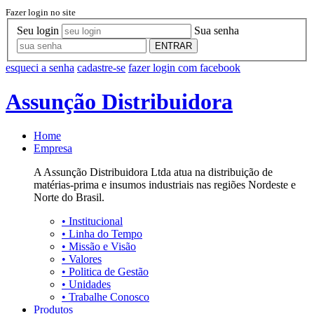
Fazer login no site
Seu login
Sua senha
ENTRAR
esqueci a senha
cadastre-se
fazer login com facebook
Assunção Distribuidora
Home
Empresa
A Assunção Distribuidora Ltda atua na distribuição de
matérias-prima e insumos industriais nas regiões Nordeste e
Norte do Brasil.
•
Institucional
•
Linha do Tempo
•
Missão e Visão
•
Valores
•
Politica de Gestão
•
Unidades
•
Trabalhe Conosco
Produtos