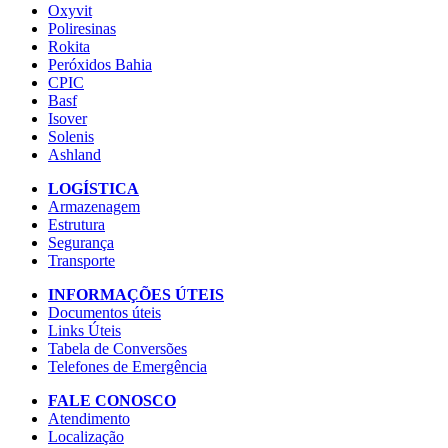
Oxyvit
Poliresinas
Rokita
Peróxidos Bahia
CPIC
Basf
Isover
Solenis
Ashland
LOGÍSTICA
Armazenagem
Estrutura
Segurança
Transporte
INFORMAÇÕES ÚTEIS
Documentos úteis
Links Úteis
Tabela de Conversões
Telefones de Emergência
FALE CONOSCO
Atendimento
Localização