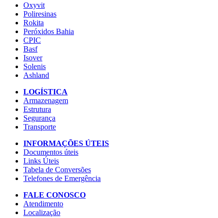
Oxyvit
Poliresinas
Rokita
Peróxidos Bahia
CPIC
Basf
Isover
Solenis
Ashland
LOGÍSTICA
Armazenagem
Estrutura
Segurança
Transporte
INFORMAÇÕES ÚTEIS
Documentos úteis
Links Úteis
Tabela de Conversões
Telefones de Emergência
FALE CONOSCO
Atendimento
Localização