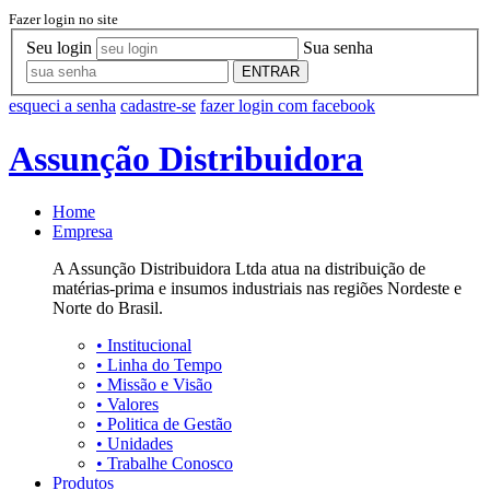
Fazer login no site
Seu login
Sua senha
ENTRAR
esqueci a senha
cadastre-se
fazer login com facebook
Assunção Distribuidora
Home
Empresa
A Assunção Distribuidora Ltda atua na distribuição de
matérias-prima e insumos industriais nas regiões Nordeste e
Norte do Brasil.
•
Institucional
•
Linha do Tempo
•
Missão e Visão
•
Valores
•
Politica de Gestão
•
Unidades
•
Trabalhe Conosco
Produtos