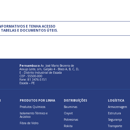
um modelo de gestão da qualidade.
(Pr
INFORMATIVOS E TENHA ACESSO
cadastre-se usando a conta d
 TABELAS E DOCUMENTOS ÚTEIS.
Pernambuco
Av. José Mario Bezerra de
Araujo Leite, s/n, Galpão 4 - Bloco A, B, C, D,
E - Distrito Industrial de Escada
CEP - 55500-000
Fone: 81 3476-5151
Escada – PE
R
PRODUTOS POR LINHA
DISTRIBUÍÇÕES
LOGÍSTICA
Produtos Químicos
Bauminas
Armazenagem
Isolamento Térmico e
Oxyvit
Estrutura
Acústico
Poliresinas
Segurança
Fibra de Vidro
Rokita
Transporte