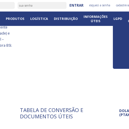
É
ENTRAR
esqueci a senha
cadastre-s
DISTRIB
INFORMAÇÕES
PRODUTOS
LOGÍSTICA
DISTRIBUIÇÃO
LGPD
ÚTEIS
cente
ade) e
l –
ora BSI.
TABELA DE CONVERSÃO E
ISO 9001: 2015
Pro
DOLA
A International Organization for
Pro
(PTA
DOCUMENTOS ÚTEIS
Standardization é um conjunto de
set
normas técnicas que estabelecem
pet