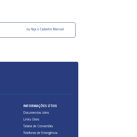
ocesso Distribuição Responsável).
Aduana Brasileira, relacionados à maior agil
previsibilidade das cargas nos fluxos do co
internacional.
o facebook
ou faça o Cadastro Manual
INFORMAÇÕES ÚTEIS
Documentos úteis
Links Úteis
Tabela de Conversões
Telefones de Emergência