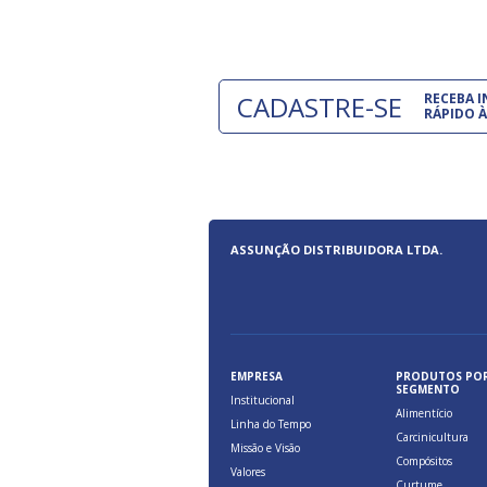
CADASTRE-SE
RECEBA 
RÁPIDO À
ASSUNÇÃO DISTRIBUIDORA LTDA.
EMPRESA
PRODUTOS PO
SEGMENTO
Institucional
Alimentício
Linha do Tempo
Carcinicultura
Missão e Visão
Compósitos
Valores
Curtume