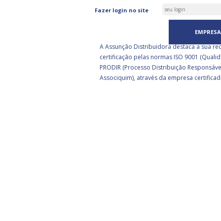
ASSUNÇÃO DISTRIBUIDORA 
Fazer login no site
CERTIFICADA PELA BSI
EMPRESA
A Assunção Distribuidora destaca a sua re
certificação pelas normas ISO 9001 (Qualid
PRODIR (Processo Distribuição Responsáve
Associquim), através da empresa certificad