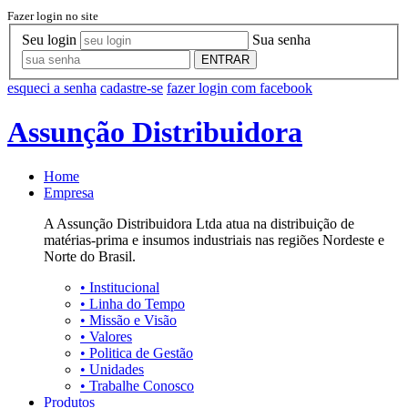
Fazer login no site
Seu login
Sua senha
ENTRAR
esqueci a senha
cadastre-se
fazer login com facebook
Assunção Distribuidora
Home
Empresa
A Assunção Distribuidora Ltda atua na distribuição de
matérias-prima e insumos industriais nas regiões Nordeste e
Norte do Brasil.
•
Institucional
•
Linha do Tempo
•
Missão e Visão
•
Valores
•
Politica de Gestão
•
Unidades
•
Trabalhe Conosco
Produtos