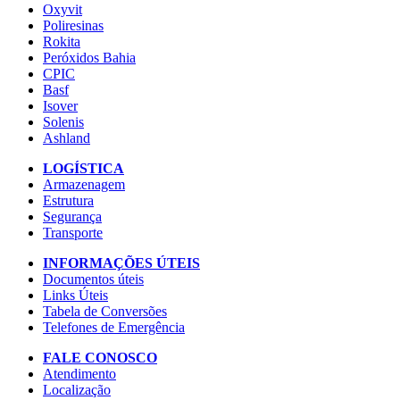
Oxyvit
Poliresinas
Rokita
Peróxidos Bahia
CPIC
Basf
Isover
Solenis
Ashland
LOGÍSTICA
Armazenagem
Estrutura
Segurança
Transporte
INFORMAÇÕES ÚTEIS
Documentos úteis
Links Úteis
Tabela de Conversões
Telefones de Emergência
FALE CONOSCO
Atendimento
Localização