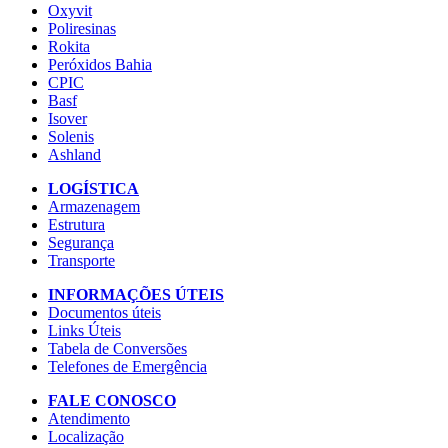
Oxyvit
Poliresinas
Rokita
Peróxidos Bahia
CPIC
Basf
Isover
Solenis
Ashland
LOGÍSTICA
Armazenagem
Estrutura
Segurança
Transporte
INFORMAÇÕES ÚTEIS
Documentos úteis
Links Úteis
Tabela de Conversões
Telefones de Emergência
FALE CONOSCO
Atendimento
Localização