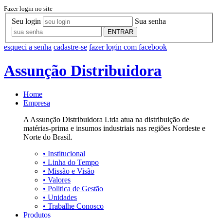
Fazer login no site
Seu login
Sua senha
ENTRAR
esqueci a senha
cadastre-se
fazer login com facebook
Assunção Distribuidora
Home
Empresa
A Assunção Distribuidora Ltda atua na distribuição de
matérias-prima e insumos industriais nas regiões Nordeste e
Norte do Brasil.
•
Institucional
•
Linha do Tempo
•
Missão e Visão
•
Valores
•
Politica de Gestão
•
Unidades
•
Trabalhe Conosco
Produtos