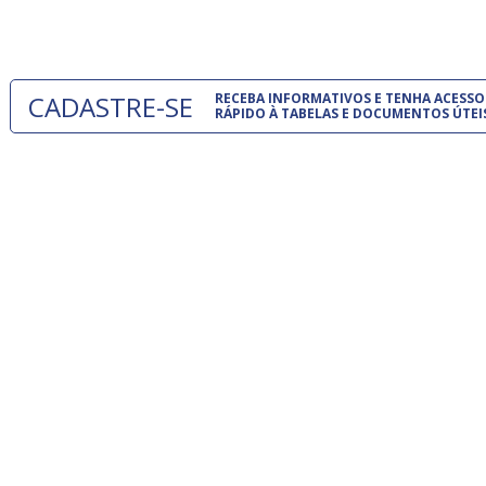
um modelo
CADASTRE-SE
RECEBA INFORMATIVOS E TENHA ACESSO
RÁPIDO À TABELAS E DOCUMENTOS ÚTEI