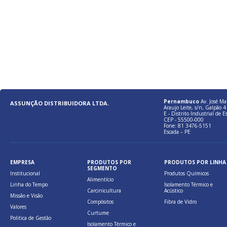
Pernambuco
Av. José Ma
ASSUNÇÃO DISTRIBUIDORA LTDA.
Araujo Leite, s/n, Galpão 4 
E - Distrito Industrial de E
CEP - 55500-000
Fone: 81 3476-5151
Escada – PE
EMPRESA
PRODUTOS POR
PRODUTOS POR LINHA
SEGMENTO
Institucional
Produtos Químicos
Alimentício
Linha do Tempo
Isolamento Térmico e
Carcinicultura
Acústico
Missão e Visão
Compósitos
Fibra de Vidro
Valores
Curtume
Politica de Gestão
Isolamento Térmico e