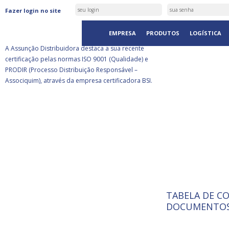
ASSUNÇÃO DISTRIBUIDORA É
Fazer login no site
CERTIFICADA PELA BSI
EMPRESA
PRODUTOS
LOGÍSTICA
A Assunção Distribuidora destaca a sua recente
certificação pelas normas ISO 9001 (Qualidade) e
PRODIR (Processo Distribuição Responsável –
Associquim), através da empresa certificadora BSI.
TABELA DE C
ISO 9001:
A Internat
DOCUMENTOS
Standardiz
normas té