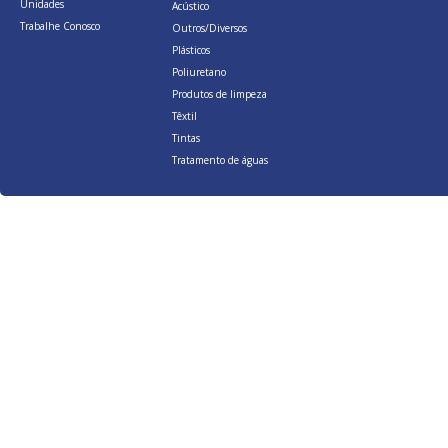
Unidades
Acústico
Trabalhe Conosco
Outros/Diversos
Plásticos
Poliuretano
Produtos de limpeza
Têxtil
Tintas
Tratamento de águas