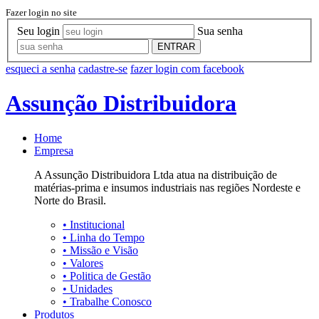
Fazer login no site
Seu login
Sua senha
ENTRAR
esqueci a senha
cadastre-se
fazer login com facebook
Assunção Distribuidora
Home
Empresa
A Assunção Distribuidora Ltda atua na distribuição de
matérias-prima e insumos industriais nas regiões Nordeste e
Norte do Brasil.
•
Institucional
•
Linha do Tempo
•
Missão e Visão
•
Valores
•
Politica de Gestão
•
Unidades
•
Trabalhe Conosco
Produtos