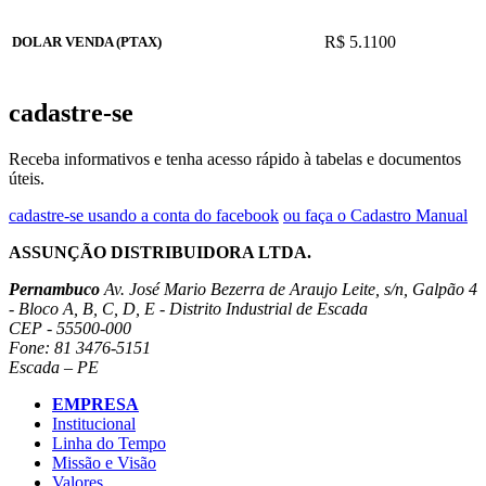
R$ 5.1100
DOLAR VENDA (PTAX)
cadastre-se
Receba informativos e tenha acesso rápido à tabelas e documentos
úteis.
cadastre-se usando a conta do facebook
ou faça o Cadastro Manual
ASSUNÇÃO DISTRIBUIDORA LTDA.
Pernambuco
Av. José Mario Bezerra de Araujo Leite, s/n, Galpão 4
- Bloco A, B, C, D, E - Distrito Industrial de Escada
CEP - 55500-000
Fone: 81 3476-5151
Escada – PE
EMPRESA
Institucional
Linha do Tempo
Missão e Visão
Valores