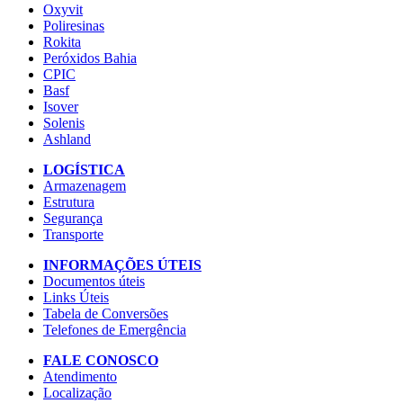
Oxyvit
Poliresinas
Rokita
Peróxidos Bahia
CPIC
Basf
Isover
Solenis
Ashland
LOGÍSTICA
Armazenagem
Estrutura
Segurança
Transporte
INFORMAÇÕES ÚTEIS
Documentos úteis
Links Úteis
Tabela de Conversões
Telefones de Emergência
FALE CONOSCO
Atendimento
Localização