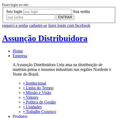
Fazer login no site
Seu login
Sua senha
ENTRAR
esqueci a senha
cadastre-se
fazer login com facebook
Assunção Distribuidora
Home
Empresa
A Assunção Distribuidora Ltda atua na distribuição de
matérias-prima e insumos industriais nas regiões Nordeste e
Norte do Brasil.
•
Institucional
•
Linha do Tempo
•
Missão e Visão
•
Valores
•
Politica de Gestão
•
Unidades
•
Trabalhe Conosco
Produtos