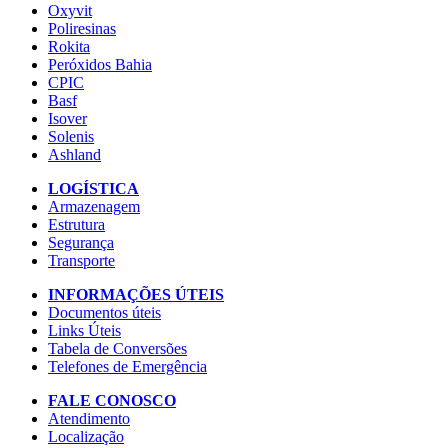
Oxyvit
Poliresinas
Rokita
Peróxidos Bahia
CPIC
Basf
Isover
Solenis
Ashland
LOGÍSTICA
Armazenagem
Estrutura
Segurança
Transporte
INFORMAÇÕES ÚTEIS
Documentos úteis
Links Úteis
Tabela de Conversões
Telefones de Emergência
FALE CONOSCO
Atendimento
Localização