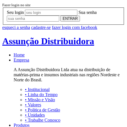
Fazer login no site
Seu login
Sua senha
ENTRAR
esqueci a senha
cadastre-se
fazer login com facebook
Assunção Distribuidora
Home
Empresa
A Assunção Distribuidora Ltda atua na distribuição de
matérias-prima e insumos industriais nas regiões Nordeste e
Norte do Brasil.
•
Institucional
•
Linha do Tempo
•
Missão e Visão
•
Valores
•
Politica de Gestão
•
Unidades
•
Trabalhe Conosco
Produtos