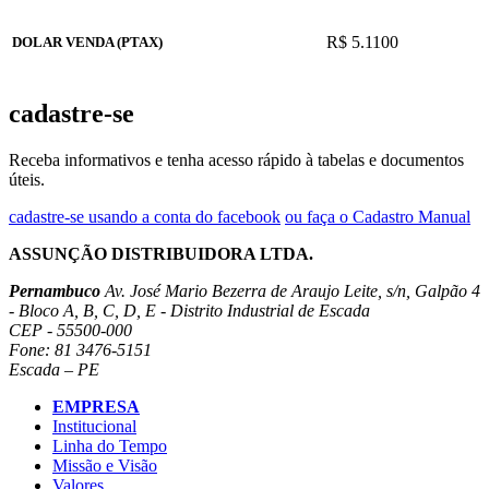
R$ 5.1100
DOLAR VENDA (PTAX)
cadastre-se
Receba informativos e tenha acesso rápido à tabelas e documentos
úteis.
cadastre-se usando a conta do facebook
ou faça o Cadastro Manual
ASSUNÇÃO DISTRIBUIDORA LTDA.
Pernambuco
Av. José Mario Bezerra de Araujo Leite, s/n, Galpão 4
- Bloco A, B, C, D, E - Distrito Industrial de Escada
CEP - 55500-000
Fone: 81 3476-5151
Escada – PE
EMPRESA
Institucional
Linha do Tempo
Missão e Visão
Valores