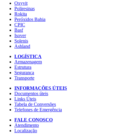
Oxyvit
Poliresinas
Rokita
Peróxidos Bahia
CPIC
Basf
Isover
Solenis
Ashland
LOGÍSTICA
Armazenagem
Estrutura
Segurança
Transporte
INFORMAÇÕES ÚTEIS
Documentos úteis
Links Úteis
Tabela de Conversões
Telefones de Emergência
FALE CONOSCO
Atendimento
Localização