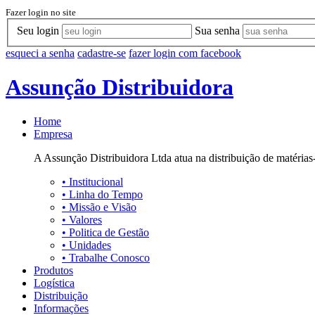
Fazer login no site
Seu login
Sua senha
esqueci a senha
cadastre-se
fazer login com facebook
Assunção Distribuidora
Home
Empresa
A Assunção Distribuidora Ltda atua na distribuição de matérias-
•
Institucional
•
Linha do Tempo
•
Missão e Visão
•
Valores
•
Politica de Gestão
•
Unidades
•
Trabalhe Conosco
Produtos
Logística
Distribuição
Informações