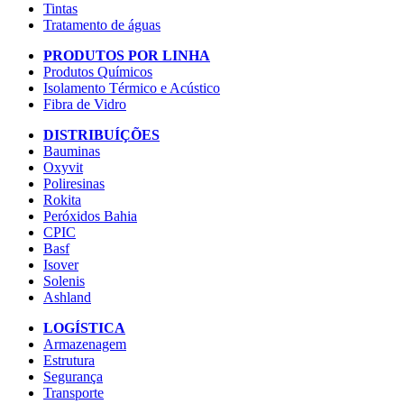
Tintas
Tratamento de águas
PRODUTOS POR LINHA
Produtos Químicos
Isolamento Térmico e Acústico
Fibra de Vidro
DISTRIBUÍÇÕES
Bauminas
Oxyvit
Poliresinas
Rokita
Peróxidos Bahia
CPIC
Basf
Isover
Solenis
Ashland
LOGÍSTICA
Armazenagem
Estrutura
Segurança
Transporte