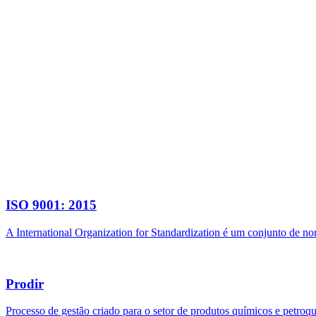
ISO 9001: 2015
A International Organization for Standardization é um conjunto de n
Prodir
Processo de gestão criado para o setor de produtos químicos e petroq