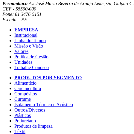
Pernambuco
Av. José Mario Bezerra de Araujo Leite, s/n, Galpão 4 -
CEP - 55500-000
Fone: 81 3476-5151
Escada – PE
EMPRESA
Institucional
Linha do Tempo
Missão e Visão
Valores
Politica de Gestão
Unidades
Trabalhe Conosco
PRODUTOS POR SEGMENTO
Alimentício
Carcinicultura
Compósitos
Curtume
Isolamento Térmico e Acústico
Outros/Diversos
Plásticos
Poliuretano
Produtos de limpeza
Têxtil