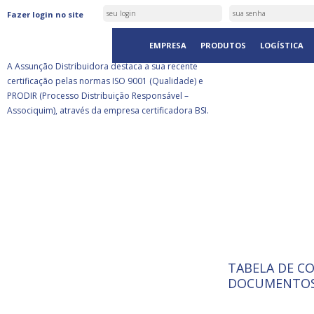
ASSUNÇÃO DISTRIBUIDORA É
Fazer login no site
CERTIFICADA PELA BSI
EMPRESA
PRODUTOS
LOGÍSTICA
A Assunção Distribuidora destaca a sua recente
certificação pelas normas ISO 9001 (Qualidade) e
PRODIR (Processo Distribuição Responsável –
Associquim), através da empresa certificadora BSI.
TABELA DE C
ISO 9001:
A Internat
DOCUMENTOS
Standardiz
normas té