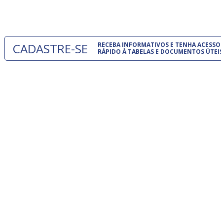
um modelo
CADASTRE-SE
RECEBA INFORMATIVOS E TENHA ACESSO
RÁPIDO À TABELAS E DOCUMENTOS ÚTEI