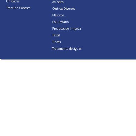
Unidades
Acústico
Trabalhe Conosco
Outros/Diversos
Plásticos
Poliuretano
Produtos de limpeza
Têxtil
Tintas
Tratamento de águas