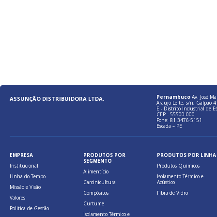
Pernambuco
Av. José Ma
ASSUNÇÃO DISTRIBUIDORA LTDA.
Araujo Leite, s/n, Galpão 4 
E - Distrito Industrial de E
CEP - 55500-000
Fone: 81 3476-5151
Escada – PE
EMPRESA
PRODUTOS POR
PRODUTOS POR LINHA
SEGMENTO
Institucional
Produtos Químicos
Alimentício
Linha do Tempo
Isolamento Térmico e
Carcinicultura
Acústico
Missão e Visão
Compósitos
Fibra de Vidro
Valores
Curtume
Politica de Gestão
Isolamento Térmico e