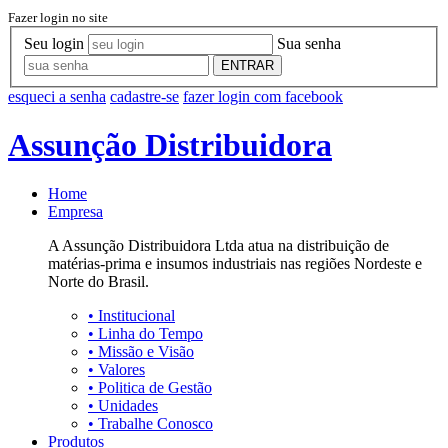
Fazer login no site
Seu login
Sua senha
ENTRAR
esqueci a senha
cadastre-se
fazer login com facebook
Assunção Distribuidora
Home
Empresa
A Assunção Distribuidora Ltda atua na distribuição de
matérias-prima e insumos industriais nas regiões Nordeste e
Norte do Brasil.
•
Institucional
•
Linha do Tempo
•
Missão e Visão
•
Valores
•
Politica de Gestão
•
Unidades
•
Trabalhe Conosco
Produtos