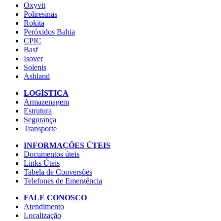
Oxyvit
Poliresinas
Rokita
Peróxidos Bahia
CPIC
Basf
Isover
Solenis
Ashland
LOGÍSTICA
Armazenagem
Estrutura
Segurança
Transporte
INFORMAÇÕES ÚTEIS
Documentos úteis
Links Úteis
Tabela de Conversões
Telefones de Emergência
FALE CONOSCO
Atendimento
Localização