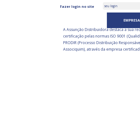
ASSUNÇÃO DISTRIBUIDORA 
Fazer login no site
CERTIFICADA PELA BSI
EMPRESA
A Assunção Distribuidora destaca a sua re
certificação pelas normas ISO 9001 (Qualid
PRODIR (Processo Distribuição Responsáve
Associquim), através da empresa certificad
EA
rograma de parceria estratégica da
eceita Federal com empresas
e são oferecidos benefícios pela