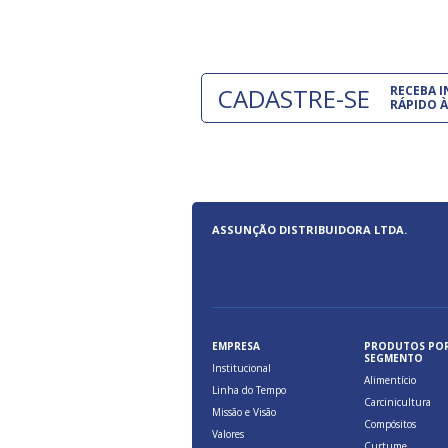
a, relacionados à maior agilidade e
 das cargas nos fluxos do comércio
CADASTRE-SE
RECEBA 
RÁPIDO À
ASSUNÇÃO DISTRIBUIDORA LTDA.
EMPRESA
PRODUTOS PO
SEGMENTO
Institucional
Alimentício
Linha do Tempo
Carcinicultura
Missão e Visão
Compósitos
Valores
Curtume