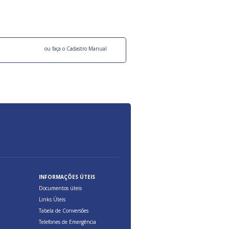
ocesso Distribuição Responsável).
Aduana Brasileira, relacionados à maior agil
previsibilidade das cargas nos fluxos do co
internacional.
o facebook
ou faça o Cadastro Manual
INFORMAÇÕES ÚTEIS
Documentos úteis
Links Úteis
Tabela de Conversões
Telefones de Emergência