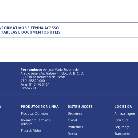
um modelo de gestão da qualidade.
(Pr
INFORMATIVOS E TENHA ACESSO
cadastre-se usando a conta d
 TABELAS E DOCUMENTOS ÚTEIS.
Pernambuco
Av. José Mario Bezerra de
Araujo Leite, s/n, Galpão 4 - Bloco A, B, C, D,
E - Distrito Industrial de Escada
CEP - 55500-000
Fone: 81 3476-5151
Escada – PE
R
PRODUTOS POR LINHA
DISTRIBUÍÇÕES
LOGÍSTICA
Produtos Químicos
Bauminas
Armazenagem
Isolamento Térmico e
Oxyvit
Estrutura
Acústico
Poliresinas
Segurança
Fibra de Vidro
Rokita
Transporte