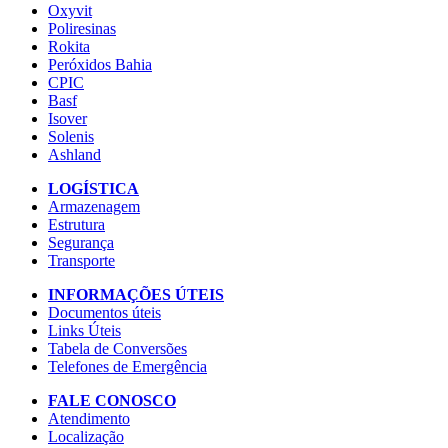
Oxyvit
Poliresinas
Rokita
Peróxidos Bahia
CPIC
Basf
Isover
Solenis
Ashland
LOGÍSTICA
Armazenagem
Estrutura
Segurança
Transporte
INFORMAÇÕES ÚTEIS
Documentos úteis
Links Úteis
Tabela de Conversões
Telefones de Emergência
FALE CONOSCO
Atendimento
Localização