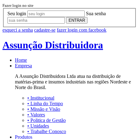
Fazer login no site
Seu login
Sua senha
ENTRAR
esqueci a senha
cadastre-se
fazer login com facebook
Assunção Distribuidora
Home
Empresa
A Assunção Distribuidora Ltda atua na distribuição de
matérias-prima e insumos industriais nas regiões Nordeste e
Norte do Brasil.
•
Institucional
•
Linha do Tempo
•
Missão e Visão
•
Valores
•
Politica de Gestão
•
Unidades
•
Trabalhe Conosco
Produtos