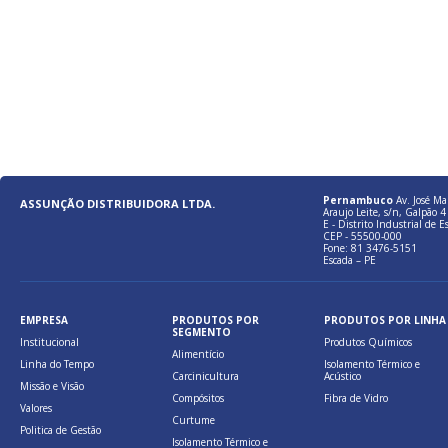
Pernambuco
Av. José Ma
ASSUNÇÃO DISTRIBUIDORA LTDA.
Araujo Leite, s/n, Galpão 4 
E - Distrito Industrial de E
CEP - 55500-000
Fone: 81 3476-5151
Escada – PE
EMPRESA
PRODUTOS POR
PRODUTOS POR LINHA
SEGMENTO
Institucional
Produtos Químicos
Alimentício
Linha do Tempo
Isolamento Térmico e
Carcinicultura
Acústico
Missão e Visão
Compósitos
Fibra de Vidro
Valores
Curtume
Politica de Gestão
Isolamento Térmico e