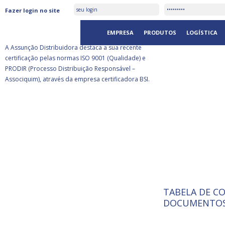
ASSUNÇÃO DISTRIBUIDORA É
Fazer login no site
CERTIFICADA PELA BSI
EMPRESA
PRODUTOS
LOGÍSTICA
A Assunção Distribuidora destaca a sua recente
certificação pelas normas ISO 9001 (Qualidade) e
PRODIR (Processo Distribuição Responsável –
Associquim), através da empresa certificadora BSI.
TABELA DE C
ISO 9001:
da
A Internat
DOCUMENTOS
Standardiz
normas té