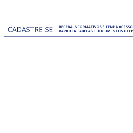
 e
um modelo
o
CADASTRE-SE
RECEBA INFORMATIVOS E TENHA ACESSO
RÁPIDO À TABELAS E DOCUMENTOS ÚTEI