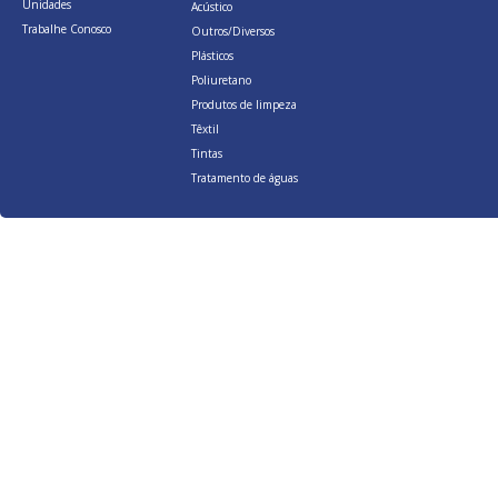
Unidades
Acústico
Trabalhe Conosco
Outros/Diversos
Plásticos
Poliuretano
Produtos de limpeza
Têxtil
Tintas
Tratamento de águas