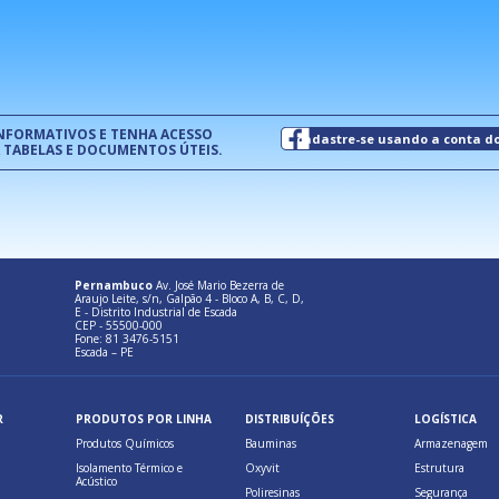
normas técnicas que estabelecem
pet
um modelo de gestão da qualidade.
(Pr
INFORMATIVOS E TENHA ACESSO
cadastre-se usando a conta d
 TABELAS E DOCUMENTOS ÚTEIS.
Pernambuco
Av. José Mario Bezerra de
Araujo Leite, s/n, Galpão 4 - Bloco A, B, C, D,
E - Distrito Industrial de Escada
CEP - 55500-000
Fone: 81 3476-5151
Escada – PE
R
PRODUTOS POR LINHA
DISTRIBUÍÇÕES
LOGÍSTICA
Produtos Químicos
Bauminas
Armazenagem
Isolamento Térmico e
Oxyvit
Estrutura
Acústico
Poliresinas
Segurança