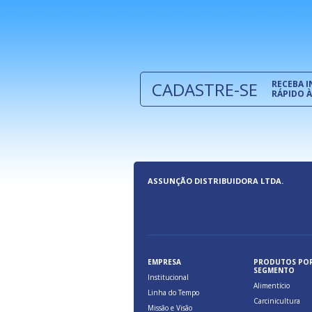
e são oferecidos benefícios pela
a, relacionados à maior agilidade e
 das cargas nos fluxos do comércio
CADASTRE-SE
RECEBA 
RÁPIDO À
ASSUNÇÃO DISTRIBUIDORA LTDA.
EMPRESA
PRODUTOS PO
SEGMENTO
Institucional
Alimentício
Linha do Tempo
Carcinicultura
Missão e Visão