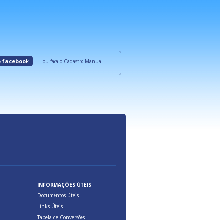
roquímicos,
certificadas onde são oferecidos benefícios 
ocesso Distribuição Responsável).
Aduana Brasileira, relacionados à maior agil
previsibilidade das cargas nos fluxos do co
internacional.
o facebook
ou faça o Cadastro Manual
INFORMAÇÕES ÚTEIS
Documentos úteis
Links Úteis
Tabela de Conversões