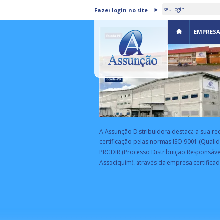
ASSUNÇÃO DISTRIBUIDORA 
Fazer login no site
CERTIFICADA PELA BSI
EMPRESA
A Assunção Distribuidora destaca a sua re
certificação pelas normas ISO 9001 (Qualid
PRODIR (Processo Distribuição Responsáve
Associquim), através da empresa certificad
EA
rograma de parceria estratégica da
eceita Federal com empresas