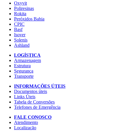
Oxyvit
Poliresinas
Rokita
Peróxidos Bahia
CPIC
Basf
Isover
Solenis
Ashland
LOGÍSTICA
Armazenagem
Estrutura
Segurança
Transporte
INFORMAÇÕES ÚTEIS
Documentos úteis
Links Úteis
Tabela de Conversões
Telefones de Emergência
FALE CONOSCO
Atendimento
Localização