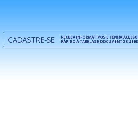
normas té
 e
um modelo
o
CADASTRE-SE
RECEBA INFORMATIVOS E TENHA ACESSO
RÁPIDO À TABELAS E DOCUMENTOS ÚTEI