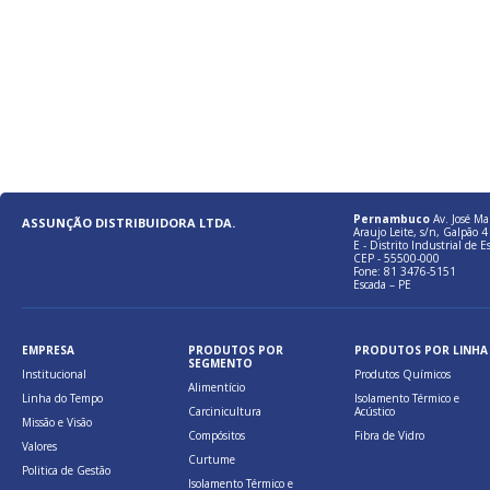
Pernambuco
Av. José Ma
ASSUNÇÃO DISTRIBUIDORA LTDA.
Araujo Leite, s/n, Galpão 4 
E - Distrito Industrial de E
CEP - 55500-000
Fone: 81 3476-5151
Escada – PE
EMPRESA
PRODUTOS POR
PRODUTOS POR LINHA
SEGMENTO
Institucional
Produtos Químicos
Alimentício
Linha do Tempo
Isolamento Térmico e
Carcinicultura
Acústico
Missão e Visão
Compósitos
Fibra de Vidro
Valores
Curtume
Politica de Gestão
Isolamento Térmico e