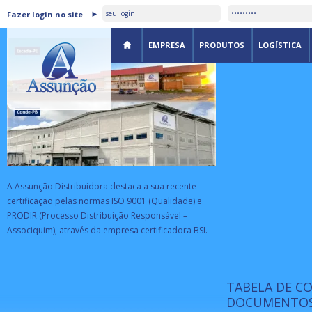
ASSUNÇÃO DISTRIBUIDORA É
Fazer login no site
CERTIFICADA PELA BSI
EMPRESA
PRODUTOS
LOGÍSTICA
A Assunção Distribuidora destaca a sua recente
certificação pelas normas ISO 9001 (Qualidade) e
PRODIR (Processo Distribuição Responsável –
Associquim), através da empresa certificadora BSI.
TABELA DE C
ISO 9001:
da
A Internat
DOCUMENTOS
Standardiz