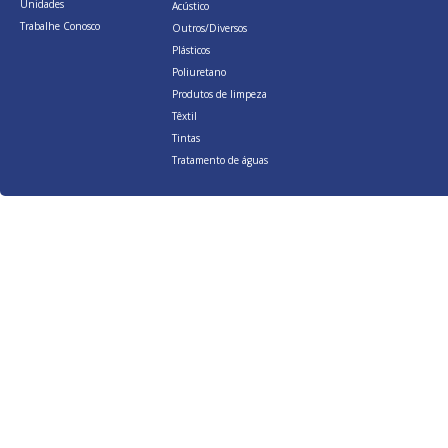
Unidades
Acústico
Trabalhe Conosco
Outros/Diversos
Plásticos
Poliuretano
Produtos de limpeza
Têxtil
Tintas
Tratamento de águas