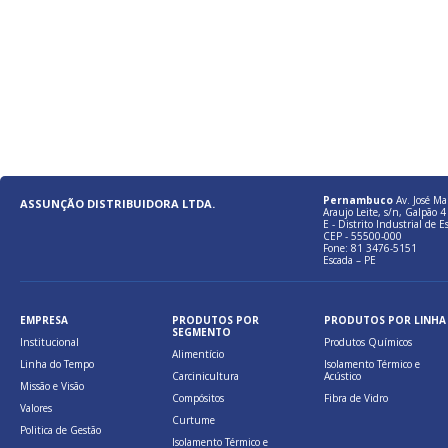
Pernambuco
Av. José Ma
ASSUNÇÃO DISTRIBUIDORA LTDA.
Araujo Leite, s/n, Galpão 4 
E - Distrito Industrial de E
CEP - 55500-000
Fone: 81 3476-5151
Escada – PE
EMPRESA
PRODUTOS POR
PRODUTOS POR LINHA
SEGMENTO
Institucional
Produtos Químicos
Alimentício
Linha do Tempo
Isolamento Térmico e
Carcinicultura
Acústico
Missão e Visão
Compósitos
Fibra de Vidro
Valores
Curtume
Politica de Gestão
Isolamento Térmico e