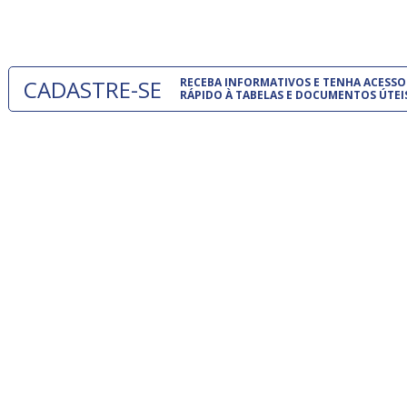
um modelo
CADASTRE-SE
RECEBA INFORMATIVOS E TENHA ACESSO
RÁPIDO À TABELAS E DOCUMENTOS ÚTEI