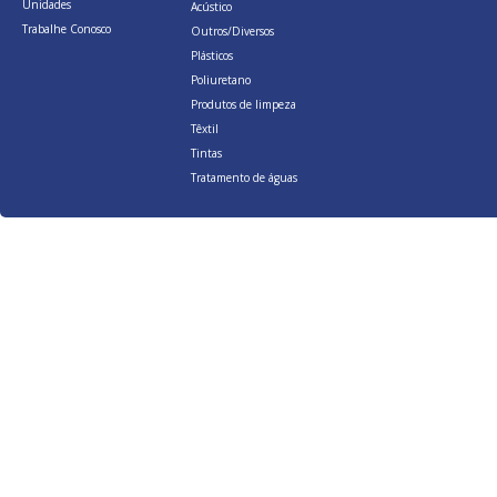
Unidades
Acústico
Trabalhe Conosco
Outros/Diversos
Plásticos
Poliuretano
Produtos de limpeza
Têxtil
Tintas
Tratamento de águas