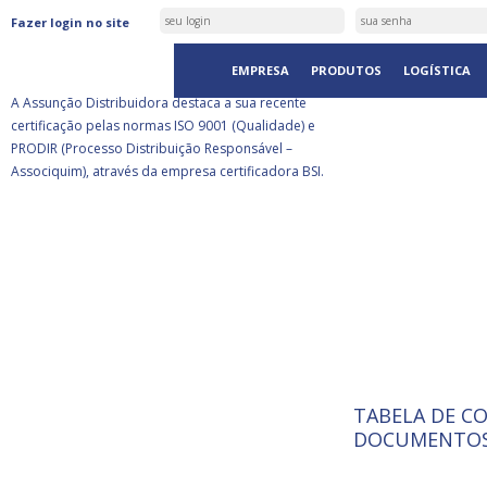
ASSUNÇÃO DISTRIBUIDORA É
Fazer login no site
CERTIFICADA PELA BSI
EMPRESA
PRODUTOS
LOGÍSTICA
A Assunção Distribuidora destaca a sua recente
certificação pelas normas ISO 9001 (Qualidade) e
PRODIR (Processo Distribuição Responsável –
Associquim), através da empresa certificadora BSI.
TABELA DE C
ISO 9001:
A Internat
DOCUMENTOS
Standardiz
normas té