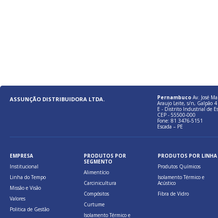
Pernambuco
Av. José Ma
ASSUNÇÃO DISTRIBUIDORA LTDA.
Araujo Leite, s/n, Galpão 4 
E - Distrito Industrial de E
CEP - 55500-000
Fone: 81 3476-5151
Escada – PE
EMPRESA
PRODUTOS POR
PRODUTOS POR LINHA
SEGMENTO
Institucional
Produtos Químicos
Alimentício
Linha do Tempo
Isolamento Térmico e
Carcinicultura
Acústico
Missão e Visão
Compósitos
Fibra de Vidro
Valores
Curtume
Politica de Gestão
Isolamento Térmico e