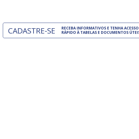
um modelo
CADASTRE-SE
RECEBA INFORMATIVOS E TENHA ACESSO
RÁPIDO À TABELAS E DOCUMENTOS ÚTEI