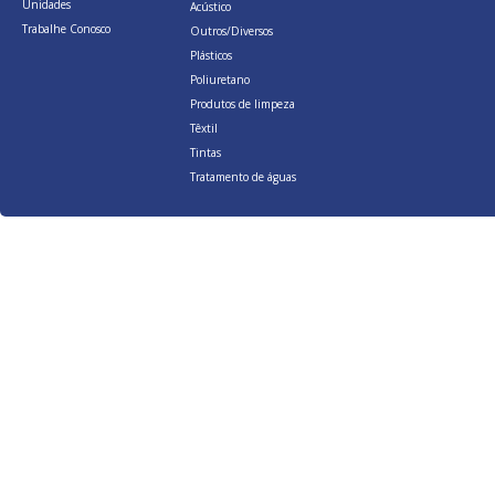
Unidades
Acústico
Trabalhe Conosco
Outros/Diversos
Plásticos
Poliuretano
Produtos de limpeza
Têxtil
Tintas
Tratamento de águas