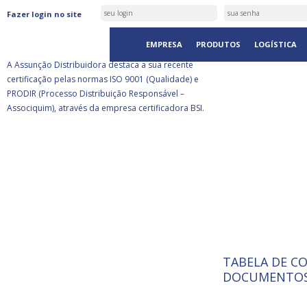
ASSUNÇÃO DISTRIBUIDORA É
Fazer login no site
CERTIFICADA PELA BSI
EMPRESA
PRODUTOS
LOGÍSTICA
A Assunção Distribuidora destaca a sua recente
certificação pelas normas ISO 9001 (Qualidade) e
PRODIR (Processo Distribuição Responsável –
Associquim), através da empresa certificadora BSI.
TABELA DE C
ISO 9001:
A Internat
DOCUMENTOS
Standardiz
normas té