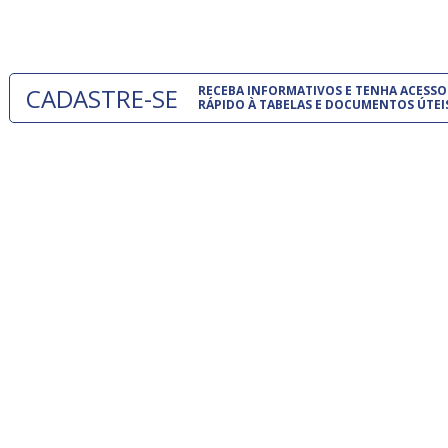
um modelo
CADASTRE-SE
RECEBA INFORMATIVOS E TENHA ACESSO
RÁPIDO À TABELAS E DOCUMENTOS ÚTEI