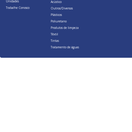
Unidades
Acústico
Trabalhe Conosco
Outros/Diversos
Plásticos
Poliuretano
Produtos de limpeza
Têxtil
Tintas
Tratamento de águas