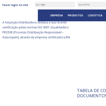
ASSUNÇÃO DISTRIBUIDORA É
Fazer login no site
CERTIFICADA PELA BSI
EMPRESA
PRODUTOS
LOGÍSTICA
A Assunção Distribuidora destaca a sua recente
certificação pelas normas ISO 9001 (Qualidade) e
PRODIR (Processo Distribuição Responsável –
Associquim), através da empresa certificadora BSI.
TABELA DE C
ISO 9001:
A Internat
DOCUMENTOS
Standardiz
normas té