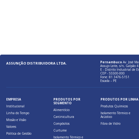
Pernambuco
Av. José Ma
ASSUNÇÃO DISTRIBUIDORA LTDA.
Araujo Leite, s/n, Galpão 4 
E - Distrito Industrial de E
CEP - 55500-000
Fone: 81 3476-5151
Escada – PE
EMPRESA
PRODUTOS POR
PRODUTOS POR LINHA
SEGMENTO
Institucional
Produtos Químicos
Alimentício
Linha do Tempo
Isolamento Térmico e
Carcinicultura
Acústico
Missão e Visão
Compósitos
Fibra de Vidro
Valores
Curtume
Politica de Gestão
Isolamento Térmico e