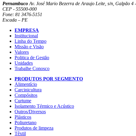
Pernambuco
Av. José Mario Bezerra de Araujo Leite, s/n, Galpão 4 -
CEP - 55500-000
Fone: 81 3476-5151
Escada – PE
EMPRESA
Institucional
Linha do Tempo
Missão e Visão
Valores
Politica de Gestão
Unidades
Trabalhe Conosco
PRODUTOS POR SEGMENTO
Alimentício
Carcinicultura
Compósitos
Curtume
Isolamento Térmico e Acústico
Outros/Diversos
Plásticos
Poliuretano
Produtos de limpeza
Têxtil