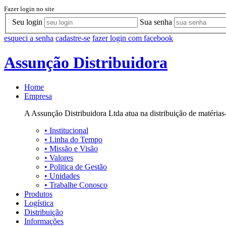
Fazer login no site
Seu login
Sua senha
esqueci a senha
cadastre-se
fazer login com facebook
Assunção Distribuidora
Home
Empresa
A Assunção Distribuidora Ltda atua na distribuição de matérias-
•
Institucional
•
Linha do Tempo
•
Missão e Visão
•
Valores
•
Politica de Gestão
•
Unidades
•
Trabalhe Conosco
Produtos
Logística
Distribuição
Informações