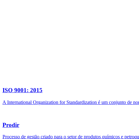
ISO 9001: 2015
A International Organization for Standardization é um conjunto de n
Prodir
Processo de gestão criado para o setor de produtos químicos e petroq