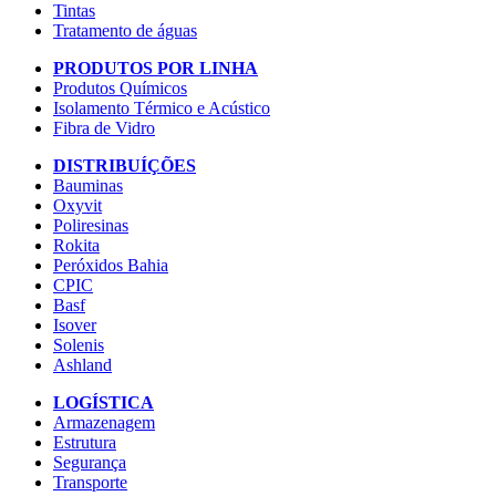
Tintas
Tratamento de águas
PRODUTOS POR LINHA
Produtos Químicos
Isolamento Térmico e Acústico
Fibra de Vidro
DISTRIBUÍÇÕES
Bauminas
Oxyvit
Poliresinas
Rokita
Peróxidos Bahia
CPIC
Basf
Isover
Solenis
Ashland
LOGÍSTICA
Armazenagem
Estrutura
Segurança
Transporte