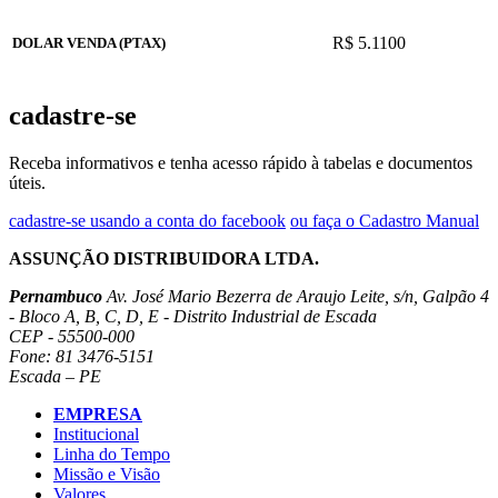
R$ 5.1100
DOLAR VENDA (PTAX)
cadastre-se
Receba informativos e tenha acesso rápido à tabelas e documentos
úteis.
cadastre-se usando a conta do facebook
ou faça o Cadastro Manual
ASSUNÇÃO DISTRIBUIDORA LTDA.
Pernambuco
Av. José Mario Bezerra de Araujo Leite, s/n, Galpão 4
- Bloco A, B, C, D, E - Distrito Industrial de Escada
CEP - 55500-000
Fone: 81 3476-5151
Escada – PE
EMPRESA
Institucional
Linha do Tempo
Missão e Visão
Valores