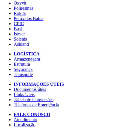
Oxyvit
Poliresinas
Rokita
Peróxidos Bahia
CPIC
Basf
Isover
Solenis
Ashland
LOGÍSTICA
Armazenagem
Estrutura
Segurança
Transporte
INFORMAÇÕES ÚTEIS
Documentos úteis
Links Úteis
Tabela de Conversões
Telefones de Emergência
FALE CONOSCO
Atendimento
Localização