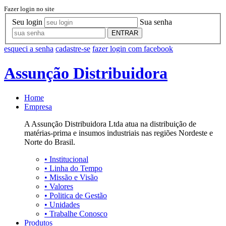
Fazer login no site
Seu login
Sua senha
ENTRAR
esqueci a senha
cadastre-se
fazer login com facebook
Assunção Distribuidora
Home
Empresa
A Assunção Distribuidora Ltda atua na distribuição de
matérias-prima e insumos industriais nas regiões Nordeste e
Norte do Brasil.
•
Institucional
•
Linha do Tempo
•
Missão e Visão
•
Valores
•
Politica de Gestão
•
Unidades
•
Trabalhe Conosco
Produtos