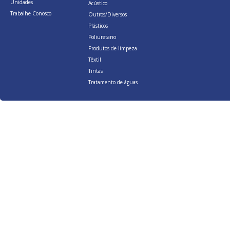
Unidades
Acústico
Trabalhe Conosco
Outros/Diversos
Plásticos
Poliuretano
Produtos de limpeza
Têxtil
Tintas
Tratamento de águas