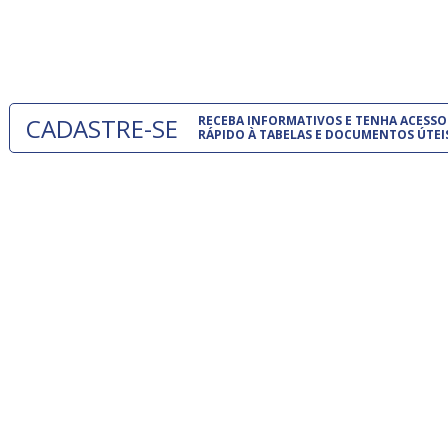
normas té
 e
um modelo
o
CADASTRE-SE
RECEBA INFORMATIVOS E TENHA ACESSO
RÁPIDO À TABELAS E DOCUMENTOS ÚTEI