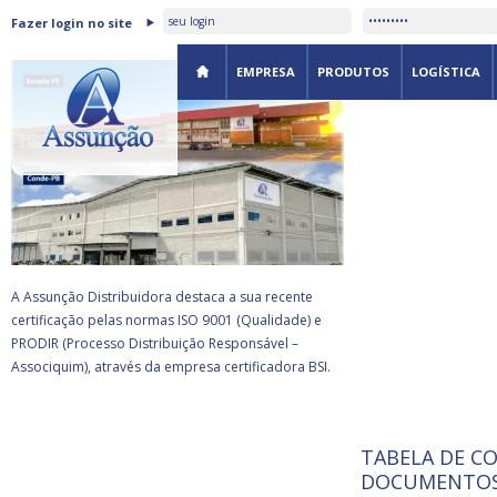
ASSUNÇÃO DISTRIBUIDORA É
Fazer login no site
CERTIFICADA PELA BSI
EMPRESA
PRODUTOS
LOGÍSTICA
A Assunção Distribuidora destaca a sua recente
certificação pelas normas ISO 9001 (Qualidade) e
PRODIR (Processo Distribuição Responsável –
Associquim), através da empresa certificadora BSI.
TABELA DE C
ISO 9001:
da
A Internat
DOCUMENTOS
Standardiz