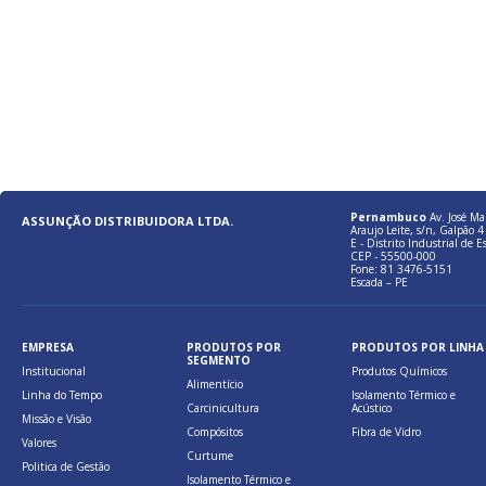
Pernambuco
Av. José Ma
ASSUNÇÃO DISTRIBUIDORA LTDA.
Araujo Leite, s/n, Galpão 4 
E - Distrito Industrial de E
CEP - 55500-000
Fone: 81 3476-5151
Escada – PE
EMPRESA
PRODUTOS POR
PRODUTOS POR LINHA
SEGMENTO
Institucional
Produtos Químicos
Alimentício
Linha do Tempo
Isolamento Térmico e
Carcinicultura
Acústico
Missão e Visão
Compósitos
Fibra de Vidro
Valores
Curtume
Politica de Gestão
Isolamento Térmico e