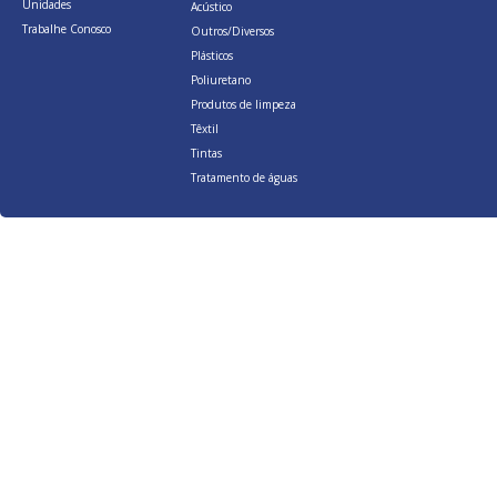
Unidades
Acústico
Trabalhe Conosco
Outros/Diversos
Plásticos
Poliuretano
Produtos de limpeza
Têxtil
Tintas
Tratamento de águas