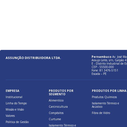
Pernambuco
Av. José Ma
ASSUNÇÃO DISTRIBUIDORA LTDA.
Araujo Leite, s/n, Galpão 4 
E - Distrito Industrial de E
CEP - 55500-000
Fone: 81 3476-5151
Escada – PE
EMPRESA
PRODUTOS POR
PRODUTOS POR LINHA
SEGMENTO
Institucional
Produtos Químicos
Alimentício
Linha do Tempo
Isolamento Térmico e
Carcinicultura
Acústico
Missão e Visão
Compósitos
Fibra de Vidro
Valores
Curtume
Politica de Gestão
Isolamento Térmico e