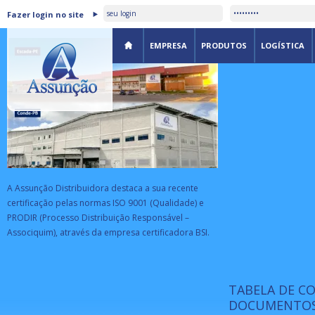
ASSUNÇÃO DISTRIBUIDORA É
Fazer login no site
CERTIFICADA PELA BSI
EMPRESA
PRODUTOS
LOGÍSTICA
A Assunção Distribuidora destaca a sua recente
certificação pelas normas ISO 9001 (Qualidade) e
PRODIR (Processo Distribuição Responsável –
Associquim), através da empresa certificadora BSI.
TABELA DE C
ISO 9001:
da
A Internat
DOCUMENTOS
Standardiz