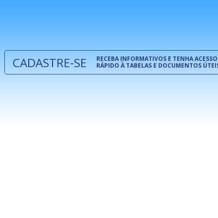
normas té
 e
um modelo
o
CADASTRE-SE
RECEBA INFORMATIVOS E TENHA ACESSO
RÁPIDO À TABELAS E DOCUMENTOS ÚTEI