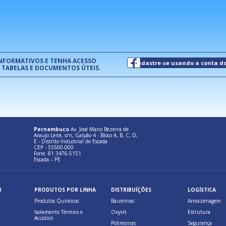
normas técnicas que estabelecem
pet
um modelo de gestão da qualidade.
(Pr
INFORMATIVOS E TENHA ACESSO
cadastre-se usando a conta d
 TABELAS E DOCUMENTOS ÚTEIS.
Pernambuco
Av. José Mario Bezerra de
Araujo Leite, s/n, Galpão 4 - Bloco A, B, C, D,
E - Distrito Industrial de Escada
CEP - 55500-000
Fone: 81 3476-5151
Escada – PE
R
PRODUTOS POR LINHA
DISTRIBUÍÇÕES
LOGÍSTICA
Produtos Químicos
Bauminas
Armazenagem
Isolamento Térmico e
Oxyvit
Estrutura
Acústico
Poliresinas
Segurança