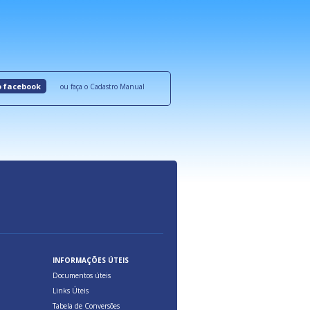
roquímicos,
certificadas onde são oferecidos benefícios 
ocesso Distribuição Responsável).
Aduana Brasileira, relacionados à maior agil
previsibilidade das cargas nos fluxos do co
internacional.
o facebook
ou faça o Cadastro Manual
INFORMAÇÕES ÚTEIS
Documentos úteis
Links Úteis
Tabela de Conversões