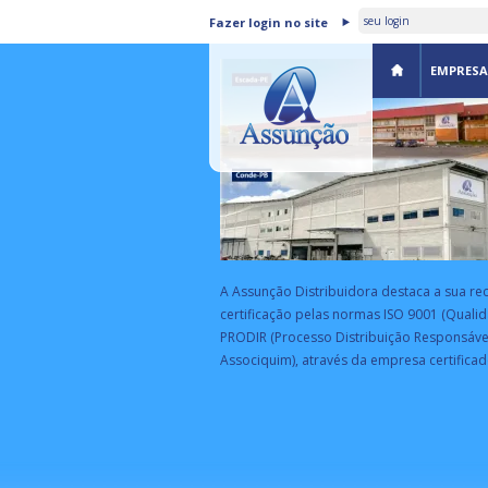
ASSUNÇÃO DISTRIBUIDORA 
Fazer login no site
CERTIFICADA PELA BSI
EMPRESA
A Assunção Distribuidora destaca a sua re
certificação pelas normas ISO 9001 (Qualid
PRODIR (Processo Distribuição Responsáve
Associquim), através da empresa certificad
EA
rograma de parceria estratégica da
eceita Federal com empresas