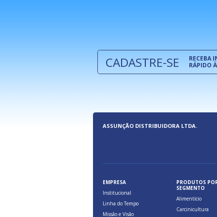
e são oferecidos benefícios pela
a, relacionados à maior agilidade e
 das cargas nos fluxos do comércio
CADASTRE-SE
RECEBA 
RÁPIDO À
ASSUNÇÃO DISTRIBUIDORA LTDA.
EMPRESA
PRODUTOS PO
SEGMENTO
Institucional
Alimentício
Linha do Tempo
Carcinicultura
Missão e Visão