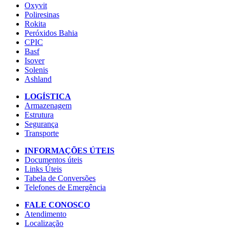
Oxyvit
Poliresinas
Rokita
Peróxidos Bahia
CPIC
Basf
Isover
Solenis
Ashland
LOGÍSTICA
Armazenagem
Estrutura
Segurança
Transporte
INFORMAÇÕES ÚTEIS
Documentos úteis
Links Úteis
Tabela de Conversões
Telefones de Emergência
FALE CONOSCO
Atendimento
Localização