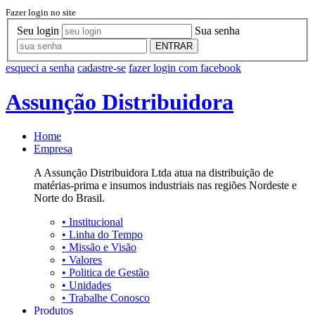
Fazer login no site
Seu login
Sua senha
ENTRAR
esqueci a senha
cadastre-se
fazer login com facebook
Assunção Distribuidora
Home
Empresa
A Assunção Distribuidora Ltda atua na distribuição de
matérias-prima e insumos industriais nas regiões Nordeste e
Norte do Brasil.
•
Institucional
•
Linha do Tempo
•
Missão e Visão
•
Valores
•
Politica de Gestão
•
Unidades
•
Trabalhe Conosco
Produtos