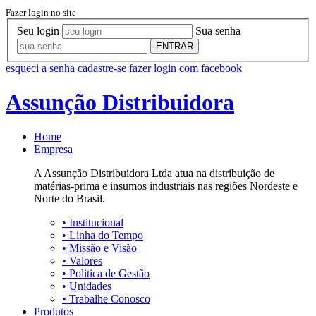
Fazer login no site
Seu login
Sua senha
ENTRAR
esqueci a senha
cadastre-se
fazer login com facebook
Assunção Distribuidora
Home
Empresa
A Assunção Distribuidora Ltda atua na distribuição de
matérias-prima e insumos industriais nas regiões Nordeste e
Norte do Brasil.
•
Institucional
•
Linha do Tempo
•
Missão e Visão
•
Valores
•
Politica de Gestão
•
Unidades
•
Trabalhe Conosco
Produtos