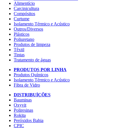
Alimentício
Carcinicultura
Compósitos
Curtume
Isolamento Térmico e Acústico
Outros/Diversos
Plásticos
Poliuretano
Produtos de limpeza
Têxtil
Tintas
Tratamento de águas
PRODUTOS POR LINHA
Produtos Químicos
Isolamento Térmico e Acústico
Fibra de Vidro
DISTRIBUÍÇÕES
Bauminas
Oxyvit
Poliresinas
Rokita
Peróxidos Bahia
CPIC