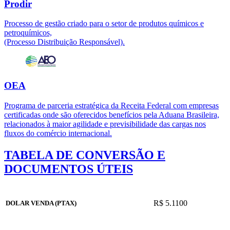
Prodir
Processo de gestão criado para o setor de produtos químicos e
petroquímicos,
(Processo Distribuição Responsável).
OEA
Programa de parceria estratégica da Receita Federal com empresas
certificadas onde são oferecidos benefícios pela Aduana Brasileira,
relacionados à maior agilidade e previsibilidade das cargas nos
fluxos do comércio internacional.
TABELA DE CONVERSÃO E
DOCUMENTOS ÚTEIS
R$ 5.1100
DOLAR VENDA (PTAX)