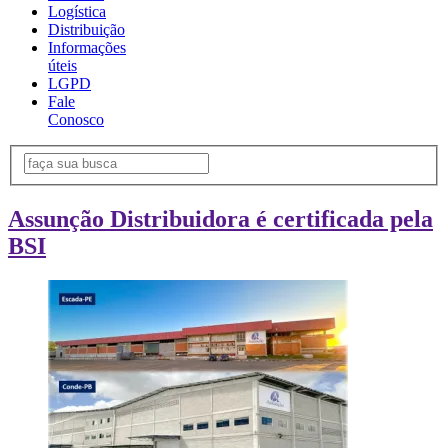
Logística
Distribuição
Informações
úteis
LGPD
Fale
Conosco
Assunção Distribuidora é certificada pela
BSI