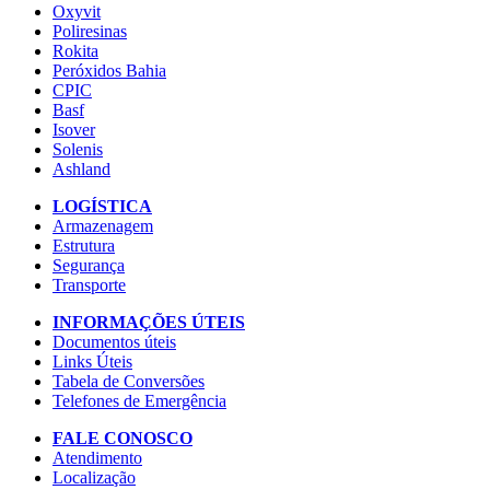
Oxyvit
Poliresinas
Rokita
Peróxidos Bahia
CPIC
Basf
Isover
Solenis
Ashland
LOGÍSTICA
Armazenagem
Estrutura
Segurança
Transporte
INFORMAÇÕES ÚTEIS
Documentos úteis
Links Úteis
Tabela de Conversões
Telefones de Emergência
FALE CONOSCO
Atendimento
Localização