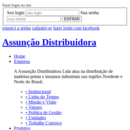
Fazer login no site
Seu login
Sua senha
ENTRAR
esqueci a senha
cadastre-se
fazer login com facebook
Assunção Distribuidora
Home
Empresa
A Assunção Distribuidora Ltda atua na distribuição de
matérias-prima e insumos industriais nas regiões Nordeste e
Norte do Brasil.
•
Institucional
•
Linha do Tempo
•
Missão e Visão
•
Valores
•
Politica de Gestão
•
Unidades
•
Trabalhe Conosco
Produtos