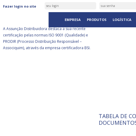
ASSUNÇÃO DISTRIBUIDORA É
Fazer login no site
CERTIFICADA PELA BSI
EMPRESA
PRODUTOS
LOGÍSTICA
A Assunção Distribuidora destaca a sua recente
certificação pelas normas ISO 9001 (Qualidade) e
PRODIR (Processo Distribuição Responsável –
Associquim), através da empresa certificadora BSI.
TABELA DE C
ISO 9001:
A Internat
DOCUMENTOS
Standardiz
normas té