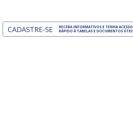
um modelo
CADASTRE-SE
RECEBA INFORMATIVOS E TENHA ACESSO
RÁPIDO À TABELAS E DOCUMENTOS ÚTEI