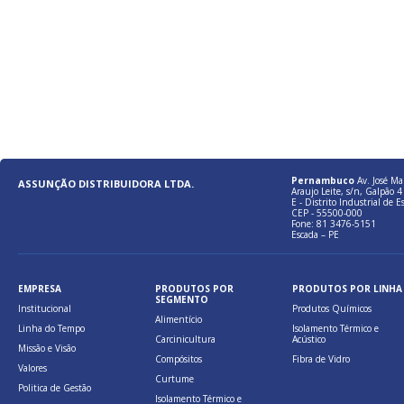
Pernambuco
Av. José Ma
ASSUNÇÃO DISTRIBUIDORA LTDA.
Araujo Leite, s/n, Galpão 4 
E - Distrito Industrial de E
CEP - 55500-000
Fone: 81 3476-5151
Escada – PE
EMPRESA
PRODUTOS POR
PRODUTOS POR LINHA
SEGMENTO
Institucional
Produtos Químicos
Alimentício
Linha do Tempo
Isolamento Térmico e
Carcinicultura
Acústico
Missão e Visão
Compósitos
Fibra de Vidro
Valores
Curtume
Politica de Gestão
Isolamento Térmico e