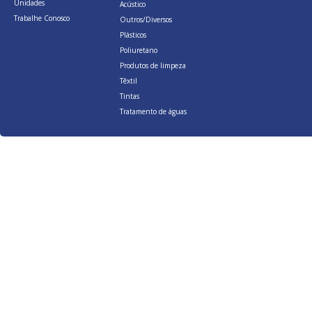
Unidades
Acústico
Trabalhe Conosco
Outros/Diversos
Plásticos
Poliuretano
Produtos de limpeza
Têxtil
Tintas
Tratamento de águas