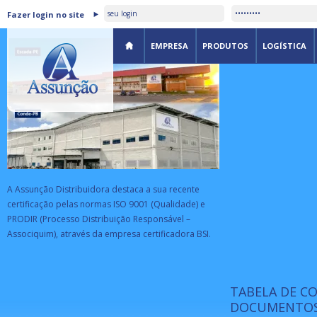
ASSUNÇÃO DISTRIBUIDORA É
Fazer login no site
CERTIFICADA PELA BSI
EMPRESA
PRODUTOS
LOGÍSTICA
A Assunção Distribuidora destaca a sua recente
certificação pelas normas ISO 9001 (Qualidade) e
PRODIR (Processo Distribuição Responsável –
Associquim), através da empresa certificadora BSI.
TABELA DE C
ISO 9001:
da
A Internat
DOCUMENTOS
Standardiz