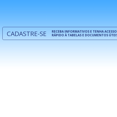
normas té
 e
um modelo
o
CADASTRE-SE
RECEBA INFORMATIVOS E TENHA ACESSO
RÁPIDO À TABELAS E DOCUMENTOS ÚTEI