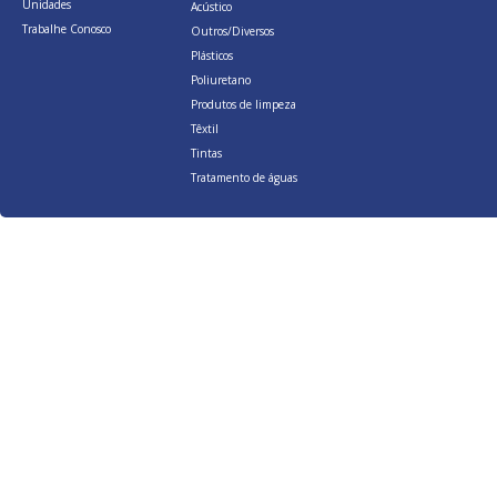
Unidades
Acústico
Trabalhe Conosco
Outros/Diversos
Plásticos
Poliuretano
Produtos de limpeza
Têxtil
Tintas
Tratamento de águas