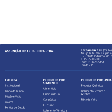
Pernambuco
Av. José Ma
ASSUNÇÃO DISTRIBUIDORA LTDA.
Araujo Leite, s/n, Galpão 4 
E - Distrito Industrial de E
CEP - 55500-000
Fone: 81 3476-5151
Escada – PE
EMPRESA
PRODUTOS POR
PRODUTOS POR LINHA
SEGMENTO
Institucional
Produtos Químicos
Alimentício
Linha do Tempo
Isolamento Térmico e
Carcinicultura
Acústico
Missão e Visão
Compósitos
Fibra de Vidro
Valores
Curtume
Politica de Gestão
Isolamento Térmico e