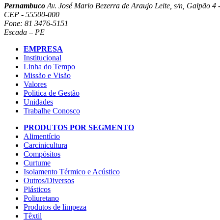
Pernambuco
Av. José Mario Bezerra de Araujo Leite, s/n, Galpão 4 -
CEP - 55500-000
Fone: 81 3476-5151
Escada – PE
EMPRESA
Institucional
Linha do Tempo
Missão e Visão
Valores
Politica de Gestão
Unidades
Trabalhe Conosco
PRODUTOS POR SEGMENTO
Alimentício
Carcinicultura
Compósitos
Curtume
Isolamento Térmico e Acústico
Outros/Diversos
Plásticos
Poliuretano
Produtos de limpeza
Têxtil