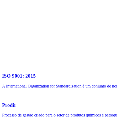
ISO 9001: 2015
A International Organization for Standardization é um conjunto de n
Prodir
Processo de gestão criado para o setor de produtos químicos e petroq