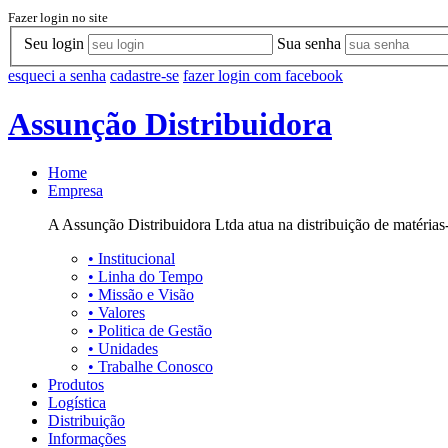
Fazer login no site
Seu login
Sua senha
esqueci a senha
cadastre-se
fazer login com facebook
Assunção Distribuidora
Home
Empresa
A Assunção Distribuidora Ltda atua na distribuição de matérias-
•
Institucional
•
Linha do Tempo
•
Missão e Visão
•
Valores
•
Politica de Gestão
•
Unidades
•
Trabalhe Conosco
Produtos
Logística
Distribuição
Informações