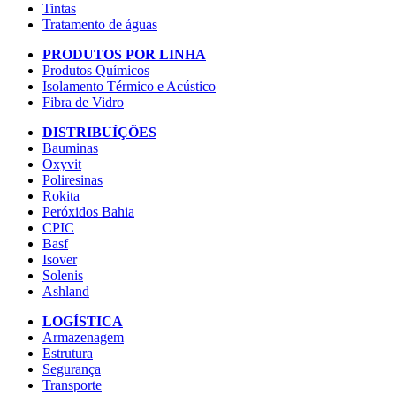
Tintas
Tratamento de águas
PRODUTOS POR LINHA
Produtos Químicos
Isolamento Térmico e Acústico
Fibra de Vidro
DISTRIBUÍÇÕES
Bauminas
Oxyvit
Poliresinas
Rokita
Peróxidos Bahia
CPIC
Basf
Isover
Solenis
Ashland
LOGÍSTICA
Armazenagem
Estrutura
Segurança
Transporte