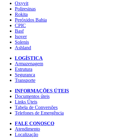
Oxyvit
Poliresinas
Rokita
Peróxidos Bahia
CPIC
Basf
Isover
Solenis
Ashland
LOGÍSTICA
Armazenagem
Estrutura
Segurança
Transporte
INFORMAÇÕES ÚTEIS
Documentos úteis
Links Úteis
Tabela de Conversões
Telefones de Emergência
FALE CONOSCO
Atendimento
Localização