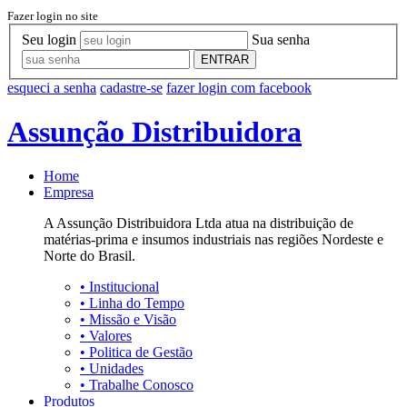
Fazer login no site
Seu login
Sua senha
ENTRAR
esqueci a senha
cadastre-se
fazer login com facebook
Assunção Distribuidora
Home
Empresa
A Assunção Distribuidora Ltda atua na distribuição de
matérias-prima e insumos industriais nas regiões Nordeste e
Norte do Brasil.
•
Institucional
•
Linha do Tempo
•
Missão e Visão
•
Valores
•
Politica de Gestão
•
Unidades
•
Trabalhe Conosco
Produtos