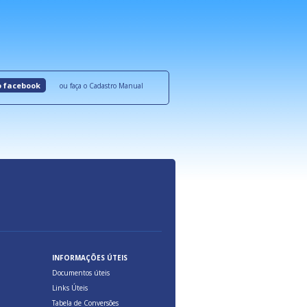
roquímicos,
certificadas onde são oferecidos benefícios 
ocesso Distribuição Responsável).
Aduana Brasileira, relacionados à maior agil
previsibilidade das cargas nos fluxos do co
internacional.
o facebook
ou faça o Cadastro Manual
INFORMAÇÕES ÚTEIS
Documentos úteis
Links Úteis
Tabela de Conversões