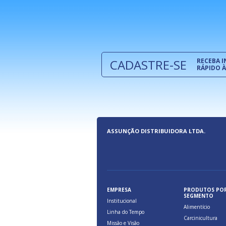
e são oferecidos benefícios pela
a, relacionados à maior agilidade e
 das cargas nos fluxos do comércio
CADASTRE-SE
RECEBA 
RÁPIDO À
ASSUNÇÃO DISTRIBUIDORA LTDA.
EMPRESA
PRODUTOS PO
SEGMENTO
Institucional
Alimentício
Linha do Tempo
Carcinicultura
Missão e Visão