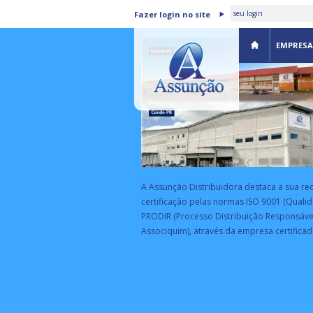
ASSUNÇÃO DISTRIBUIDORA 
Fazer login no site
CERTIFICADA PELA BSI
EMPRESA
A Assunção Distribuidora destaca a sua re
certificação pelas normas ISO 9001 (Qualid
PRODIR (Processo Distribuição Responsáve
Associquim), através da empresa certificad
EA
rograma de parceria estratégica da
eceita Federal com empresas