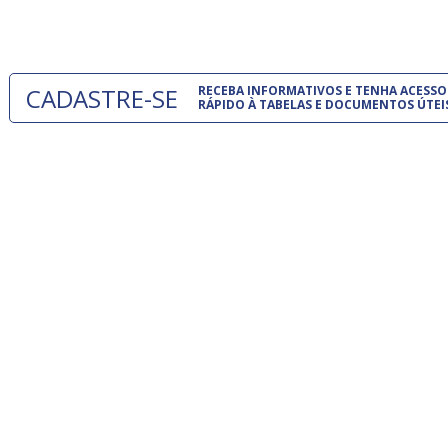
um modelo
CADASTRE-SE
RECEBA INFORMATIVOS E TENHA ACESSO
RÁPIDO À TABELAS E DOCUMENTOS ÚTEI