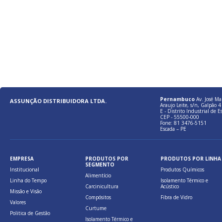
Pernambuco
Av. José Ma
ASSUNÇÃO DISTRIBUIDORA LTDA.
Araujo Leite, s/n, Galpão 4 
E - Distrito Industrial de E
CEP - 55500-000
Fone: 81 3476-5151
Escada – PE
EMPRESA
PRODUTOS POR
PRODUTOS POR LINHA
SEGMENTO
Institucional
Produtos Químicos
Alimentício
Linha do Tempo
Isolamento Térmico e
Carcinicultura
Acústico
Missão e Visão
Compósitos
Fibra de Vidro
Valores
Curtume
Politica de Gestão
Isolamento Térmico e