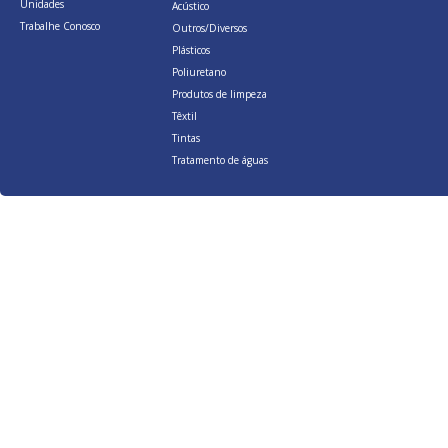
Unidades
Acústico
Trabalhe Conosco
Outros/Diversos
Plásticos
Poliuretano
Produtos de limpeza
Têxtil
Tintas
Tratamento de águas