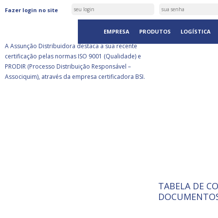
ASSUNÇÃO DISTRIBUIDORA É
Fazer login no site
CERTIFICADA PELA BSI
EMPRESA
PRODUTOS
LOGÍSTICA
A Assunção Distribuidora destaca a sua recente
certificação pelas normas ISO 9001 (Qualidade) e
PRODIR (Processo Distribuição Responsável –
Associquim), através da empresa certificadora BSI.
TABELA DE C
ISO 9001:
A Internat
DOCUMENTOS
Standardiz
normas té