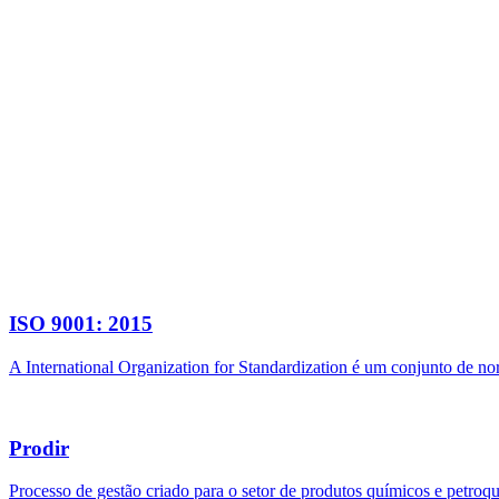
ISO 9001: 2015
A International Organization for Standardization é um conjunto de n
Prodir
Processo de gestão criado para o setor de produtos químicos e petroq