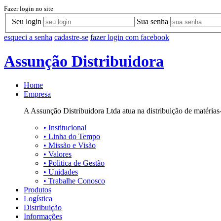
Fazer login no site
Seu login
Sua senha
esqueci a senha
cadastre-se
fazer login com facebook
Assunção Distribuidora
Home
Empresa
A Assunção Distribuidora Ltda atua na distribuição de matérias-
•
Institucional
•
Linha do Tempo
•
Missão e Visão
•
Valores
•
Politica de Gestão
•
Unidades
•
Trabalhe Conosco
Produtos
Logística
Distribuição
Informações