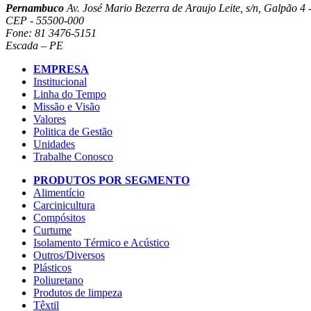
Pernambuco
Av. José Mario Bezerra de Araujo Leite, s/n, Galpão 4 -
CEP - 55500-000
Fone: 81 3476-5151
Escada – PE
EMPRESA
Institucional
Linha do Tempo
Missão e Visão
Valores
Politica de Gestão
Unidades
Trabalhe Conosco
PRODUTOS POR SEGMENTO
Alimentício
Carcinicultura
Compósitos
Curtume
Isolamento Térmico e Acústico
Outros/Diversos
Plásticos
Poliuretano
Produtos de limpeza
Têxtil