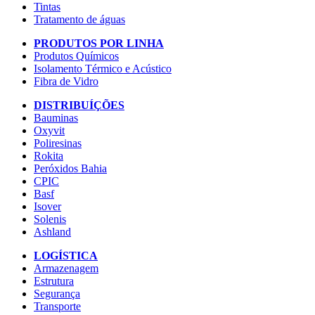
Tintas
Tratamento de águas
PRODUTOS POR LINHA
Produtos Químicos
Isolamento Térmico e Acústico
Fibra de Vidro
DISTRIBUÍÇÕES
Bauminas
Oxyvit
Poliresinas
Rokita
Peróxidos Bahia
CPIC
Basf
Isover
Solenis
Ashland
LOGÍSTICA
Armazenagem
Estrutura
Segurança
Transporte