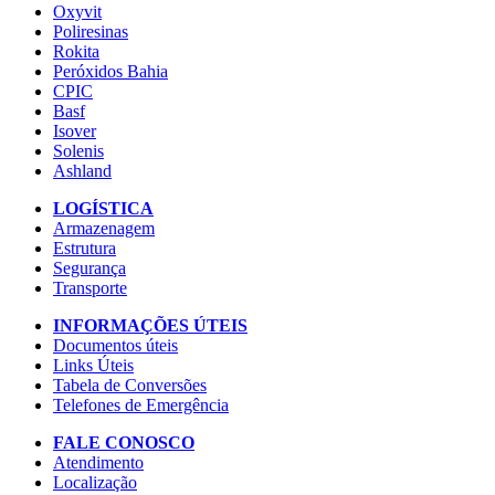
Oxyvit
Poliresinas
Rokita
Peróxidos Bahia
CPIC
Basf
Isover
Solenis
Ashland
LOGÍSTICA
Armazenagem
Estrutura
Segurança
Transporte
INFORMAÇÕES ÚTEIS
Documentos úteis
Links Úteis
Tabela de Conversões
Telefones de Emergência
FALE CONOSCO
Atendimento
Localização