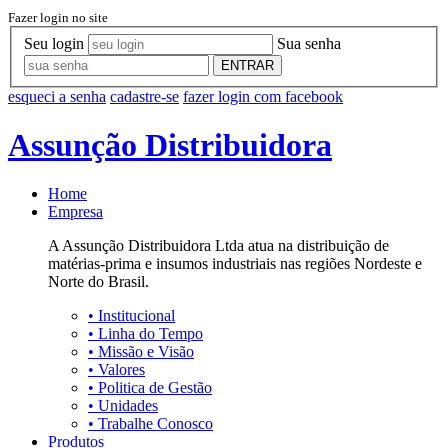
Fazer login no site
Seu login
Sua senha
ENTRAR
esqueci a senha
cadastre-se
fazer login com facebook
Assunção Distribuidora
Home
Empresa
A Assunção Distribuidora Ltda atua na distribuição de
matérias-prima e insumos industriais nas regiões Nordeste e
Norte do Brasil.
•
Institucional
•
Linha do Tempo
•
Missão e Visão
•
Valores
•
Politica de Gestão
•
Unidades
•
Trabalhe Conosco
Produtos