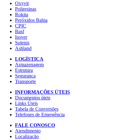
Oxyvit
Poliresinas
Rokita
Peróxidos Bahia
CPIC
Basf
Isover
Solenis
Ashland
LOGÍSTICA
Armazenagem
Estrutura
Segurança
Transporte
INFORMAÇÕES ÚTEIS
Documentos úteis
Links Úteis
Tabela de Conversões
Telefones de Emergência
FALE CONOSCO
Atendimento
Localização