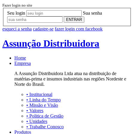
Fazer login no site
Seu login
Sua senha
ENTRAR
esqueci a senha
cadastre-se
fazer login com facebook
Assunção Distribuidora
Home
Empresa
A Assunção Distribuidora Ltda atua na distribuição de
matérias-prima e insumos industriais nas regiões Nordeste e
Norte do Brasil.
•
Institucional
•
Linha do Tempo
•
Missão e Visão
•
Valores
•
Politica de Gestão
•
Unidades
•
Trabalhe Conosco
Produtos