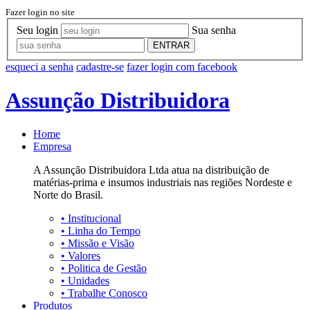
Fazer login no site
Seu login
Sua senha
ENTRAR
esqueci a senha
cadastre-se
fazer login com facebook
Assunção Distribuidora
Home
Empresa
A Assunção Distribuidora Ltda atua na distribuição de
matérias-prima e insumos industriais nas regiões Nordeste e
Norte do Brasil.
•
Institucional
•
Linha do Tempo
•
Missão e Visão
•
Valores
•
Politica de Gestão
•
Unidades
•
Trabalhe Conosco
Produtos