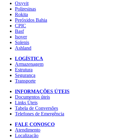
Oxyvit
Poliresinas
Rokita
Peróxidos Bahia
CPIC
Basf
Isover
Solenis
Ashland
LOGÍSTICA
Armazenagem
Estrutura
Segurança
Transporte
INFORMAÇÕES ÚTEIS
Documentos úteis
Links Úteis
Tabela de Conversões
Telefones de Emergência
FALE CONOSCO
Atendimento
Localização