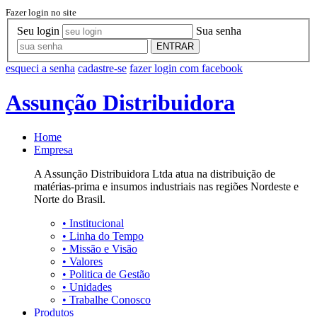
Fazer login no site
Seu login
Sua senha
ENTRAR
esqueci a senha
cadastre-se
fazer login com facebook
Assunção Distribuidora
Home
Empresa
A Assunção Distribuidora Ltda atua na distribuição de
matérias-prima e insumos industriais nas regiões Nordeste e
Norte do Brasil.
•
Institucional
•
Linha do Tempo
•
Missão e Visão
•
Valores
•
Politica de Gestão
•
Unidades
•
Trabalhe Conosco
Produtos