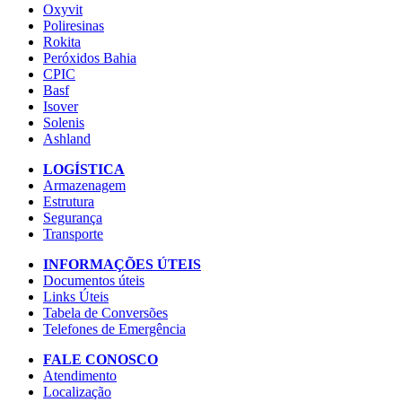
Oxyvit
Poliresinas
Rokita
Peróxidos Bahia
CPIC
Basf
Isover
Solenis
Ashland
LOGÍSTICA
Armazenagem
Estrutura
Segurança
Transporte
INFORMAÇÕES ÚTEIS
Documentos úteis
Links Úteis
Tabela de Conversões
Telefones de Emergência
FALE CONOSCO
Atendimento
Localização